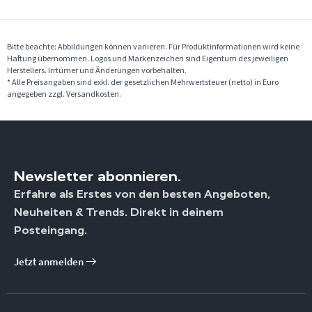
Bitte beachte: Abbildungen können variieren. Für Produktinformationen wird keine
Haftung übernommen. Logos und Markenzeichen sind Eigentum des jeweiligen
Herstellers. Irrtümer und Änderungen vorbehalten.
* Alle Preisangaben sind exkl. der gesetzlichen Mehrwertsteuer (netto) in Euro
angegeben zzgl. Versandkosten.
Newsletter abonnieren.
Erfahre als Erstes von den besten Angeboten,
Neuheiten & Trends. Direkt in deinem
Posteingang.
Jetzt anmelden