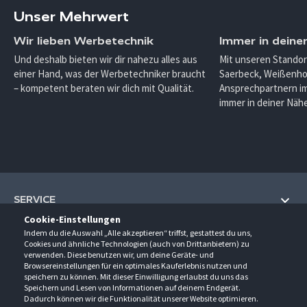
Unser Mehrwert
Wir lieben Werbetechnik
Immer in deine
Und deshalb bieten wir dir nahezu alles aus
Mit unseren Standor
einer Hand, was der Werbetechniker braucht
Saerbeck, Weißenho
– kompetent beraten wir dich mit Qualität.
Ansprechpartnern im
immer in deiner Nähe
SERVICE
Cookie-Einstellungen
Hilfe und Information
Indem du die Auswahl „Alle akzeptieren“ triffst, gestattest du uns,
UNTERNEHMEN
Cookies und ähnliche Technologien (auch von Drittanbietern) zu
Fragen und Antworten (FAQ)
verwenden. Diese benutzen wir, um deine Geräte- und
Über uns
Browsereinstellungen für ein optimales Kauferlebnis nutzen und
Kontakt
KONTAKT
speichern zu können. Mit dieser Einwilligung erlaubst du uns das
Anfahrt
Newsletter
Speichern und Lesen von Informationen auf deinem Endgerät.
Gröner-Schulze GmbH
Dadurch können wir die Funktionalität unserer Website optimieren.
Ansprechpartner
ÖFFNUNGSZEITEN