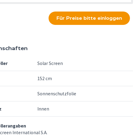
Für Preise bitte einloggen
nschaften
ller
Solar Screen
152 cm
Sonnenschutzfolie
z
Innen
ellerangaben
creen International S.A.