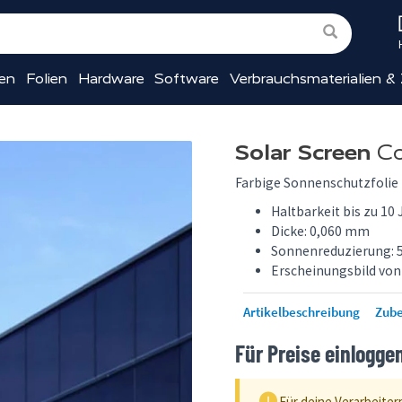
ien
Folien
Hardware
Software
Verbrauchsmaterialien &
Solar Screen
Co
Farbige Sonnenschutzfolie
Haltbarkeit bis zu 10 
Dicke: 0,060 mm
Sonnenreduzierung: 
Erscheinungsbild von
Artikelbeschreibung
Zub
Für Preise einlogge
Für deine Verarbeiter