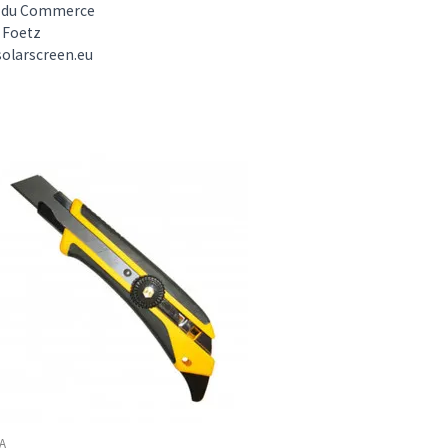
e du Commerce
 Foetz
olarscreen.eu
A