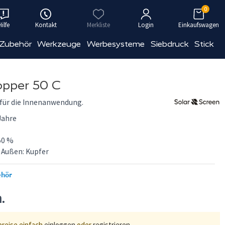
0
Hilfe
Kontakt
Merkliste
Login
Einkaufswagen
 Zubehör
Werkzeuge
Werbesysteme
Siebdruck
Stick
pper 50 C
 für die Innenanwendung.
Jahre
50 %
 Außen: Kupfer
ehör
n.
preise einfach
einloggen
oder
registrieren
.