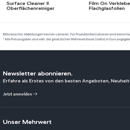
Surface Cleaner II
Film On Verklebef
Oberflächenreiniger
Flachglasfolien
Bitte beachte: Abbildungen können variieren. Für Produktinformationen wird keine 
* Alle Preisangaben sind exkl. der gesetzlichen Mehrwertsteuer (netto) in Euro angege
Newsletter abonnieren.
Erfahre als Erstes von den besten Angeboten, Neuheit
Jetzt anmelden
Unser Mehrwert