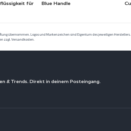
lüssigkeit für
Blue Handle
Cu
Haftung übernommen. Logos und Markenzeichen sind Eigentum des jeweiligen Herstellers
ben zzgl. Versandkosten.
en & Trends. Direkt in deinem Posteingang.