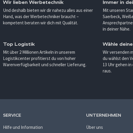
Wir lieben Werbetechnik
Immer in de
Und deshalb bieten wir dir nahezu alles aus einer
Mit unseren Sta
Hand, was der Werbetechniker braucht –
Saerbeck, Weiß
kompetent beraten wir dich mit Qualität.
Ansprechpartner
in deiner Nähe.
Top Logistik
Wähle deine
Mit über 2 Millionen Artikeln in unserem
Wir versenden 
Logistikcenter profitierst du von hoher
du wählst den V
Warenverfügbarkeit und schneller Lieferung.
13 Uhr gehen in
raus.
SERVICE
UNTERNEHMEN
Hilfe und Information
Über uns