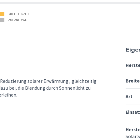
MIT LIEFERZEIT
AUF ANFRAGE
Eige
Herste
Breite
er Reduzierung solarer Erwärmung , gleichzeitig
 dazu bei, die Blendung durch Sonnenlicht zu
rleihen.
Art
Einsat
Herst
Solar S