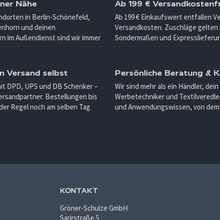
iner Nähe
Ab 199 € Versandkostenfr
ndorten in Berlin-Schönefeld,
Ab 199 € Einkaufswert entfallen 
enhorn und deinen
Versandkosten. Zuschläge gelten 
n im Außendienst sind wir immer
Sondermaßen und Expresslieferu
n Versand selbst
Persönliche Beratung &
mit DPD, UPS und DB Schenker –
Wir sind mehr als ein Händler, dein
ersandpartner. Bestellungen bis
Werbetechniker und Textilveredler
 der Regel noch am selben Tag
und Anwendungswissen, von dem d
KONTAKT
Gröner-Schulze GmbH
Sarirstraße 5