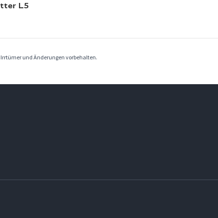
tter L5
. Irrtümer und Änderungen vorbehalten.