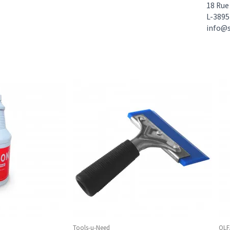
18 Ru
L-3895
info@s
Tools-u-Need
OLF