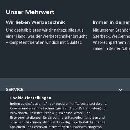
Unser Mehrwert
Wir lieben Werbetechnik
Immer in deine
Und deshalb bieten wir dir nahezu alles aus
Mit unseren Standor
einer Hand, was der Werbetechniker braucht
Saerbeck, Weißenho
– kompetent beraten wir dich mit Qualität.
Ansprechpartnern im
immer in deiner Nähe
SERVICE
Cookie-Einstellungen
Hilfe und Information
Indem du die Auswahl „Alle akzeptieren“ triffst, gestattest du uns,
UNTERNEHMEN
Cookies und ähnliche Technologien (auch von Drittanbietern) zu
Fragen und Antworten (FAQ)
verwenden. Diese benutzen wir, um deine Geräte- und
Über uns
Browsereinstellungen für ein optimales Kauferlebnis nutzen und
Kontakt
KONTAKT
speichern zu können. Mit dieser Einwilligung erlaubst du uns das
Anfahrt
Newsletter
Speichern und Lesen von Informationen auf deinem Endgerät.
Gröner-Schulze GmbH