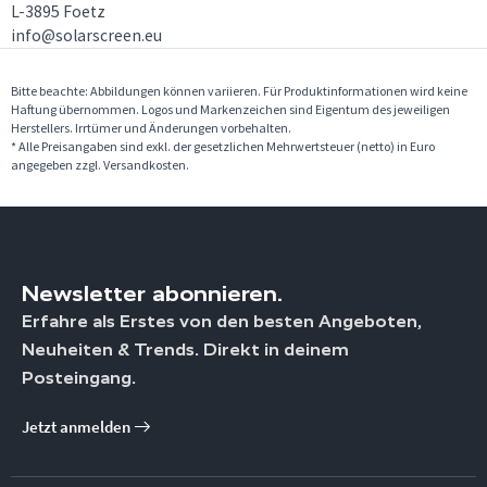
L-3895 Foetz
info@solarscreen.eu
Bitte beachte: Abbildungen können variieren. Für Produktinformationen wird keine
Haftung übernommen. Logos und Markenzeichen sind Eigentum des jeweiligen
Herstellers. Irrtümer und Änderungen vorbehalten.
* Alle Preisangaben sind exkl. der gesetzlichen Mehrwertsteuer (netto) in Euro
angegeben zzgl. Versandkosten.
Newsletter abonnieren.
Erfahre als Erstes von den besten Angeboten,
Neuheiten & Trends. Direkt in deinem
Posteingang.
Jetzt anmelden