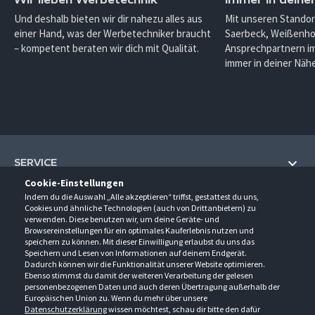
Und deshalb bieten wir dir nahezu alles aus
Mit unseren Standor
einer Hand, was der Werbetechniker braucht
Saerbeck, Weißenho
– kompetent beraten wir dich mit Qualität.
Ansprechpartnern im
immer in deiner Nähe
SERVICE
Cookie-Einstellungen
Hilfe und Information
Indem du die Auswahl „Alle akzeptieren“ triffst, gestattest du uns,
UNTERNEHMEN
Cookies und ähnliche Technologien (auch von Drittanbietern) zu
Fragen und Antworten (FAQ)
verwenden. Diese benutzen wir, um deine Geräte- und
Über uns
Browsereinstellungen für ein optimales Kauferlebnis nutzen und
Kontakt
KONTAKT
speichern zu können. Mit dieser Einwilligung erlaubst du uns das
Anfahrt
Newsletter
Speichern und Lesen von Informationen auf deinem Endgerät.
Gröner-Schulze GmbH
Dadurch können wir die Funktionalität unserer Website optimieren.
Ansprechpartner
ÖFFNUNGSZEITEN
Sarirstraße 5
Events
Ebenso stimmst du damit der weiteren Verarbeitung der gelesen
12529 Schönefeld
personenbezogenen Daten und auch deren Übertragung außerhalb der
Außendienstbesuch
Montag - Donnerstag
9:00 - 17:00
Downloads
Europäischen Union zu. Wenn du mehr über unsere
FOLGE UNS
Freitag
9:00 - 15:00
Datenschutzerklärung
wissen möchtest, schau dir bitte den dafür
Jobs & Ausbildung