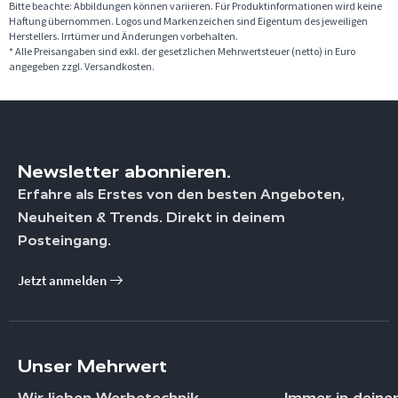
Bitte beachte: Abbildungen können variieren. Für Produktinformationen wird keine
Haftung übernommen. Logos und Markenzeichen sind Eigentum des jeweiligen
Herstellers. Irrtümer und Änderungen vorbehalten.
* Alle Preisangaben sind exkl. der gesetzlichen Mehrwertsteuer (netto) in Euro
angegeben zzgl. Versandkosten.
Newsletter abonnieren.
Erfahre als Erstes von den besten Angeboten,
Neuheiten & Trends. Direkt in deinem
Posteingang.
Jetzt anmelden
Unser Mehrwert
Wir lieben Werbetechnik
Immer in deine