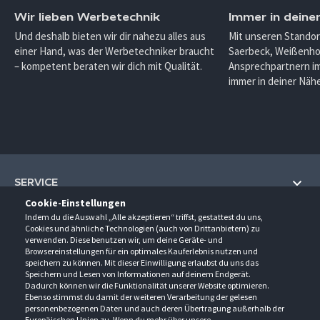
Wir lieben Werbetechnik
Immer in deine
Und deshalb bieten wir dir nahezu alles aus
Mit unseren Standor
einer Hand, was der Werbetechniker braucht
Saerbeck, Weißenho
– kompetent beraten wir dich mit Qualität.
Ansprechpartnern im
immer in deiner Nähe
SERVICE
Cookie-Einstellungen
Hilfe und Information
Indem du die Auswahl „Alle akzeptieren“ triffst, gestattest du uns,
UNTERNEHMEN
Cookies und ähnliche Technologien (auch von Drittanbietern) zu
Fragen und Antworten (FAQ)
verwenden. Diese benutzen wir, um deine Geräte- und
Über uns
Browsereinstellungen für ein optimales Kauferlebnis nutzen und
Kontakt
KONTAKT
speichern zu können. Mit dieser Einwilligung erlaubst du uns das
Anfahrt
Newsletter
Speichern und Lesen von Informationen auf deinem Endgerät.
Gröner-Schulze GmbH
Dadurch können wir die Funktionalität unserer Website optimieren.
Ansprechpartner
ÖFFNUNGSZEITEN
Sarirstraße 5
Events
Ebenso stimmst du damit der weiteren Verarbeitung der gelesen
12529 Schönefeld
personenbezogenen Daten und auch deren Übertragung außerhalb der
Außendienstbesuch
Montag - Donnerstag
9:00 - 17:00
Downloads
Europäischen Union zu. Wenn du mehr über unsere