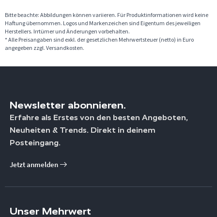
Bitte beachte: Abbildungen können variieren. Für Produktinformationen wird keine
Haftung übernommen. Logos und Markenzeichen sind Eigentum des jeweiligen
Herstellers. Irrtümer und Änderungen vorbehalten.
* Alle Preisangaben sind exkl. der gesetzlichen Mehrwertsteuer (netto) in Euro
angegeben zzgl. Versandkosten.
Newsletter abonnieren.
Erfahre als Erstes von den besten Angeboten,
Neuheiten & Trends. Direkt in deinem
Posteingang.
Jetzt anmelden
Unser Mehrwert