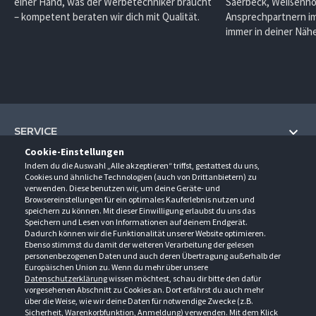
einer Hand, was der Werbetechniker braucht
Saerbeck, Weißenho
– kompetent beraten wir dich mit Qualität.
Ansprechpartnern im
immer in deiner Nähe
SERVICE
Cookie-Einstellungen
Hilfe und Information
Indem du die Auswahl „Alle akzeptieren“ triffst, gestattest du uns,
UNTERNEHMEN
Cookies und ähnliche Technologien (auch von Drittanbietern) zu
Fragen und Antworten (FAQ)
verwenden. Diese benutzen wir, um deine Geräte- und
Über uns
Browsereinstellungen für ein optimales Kauferlebnis nutzen und
Kontakt
KONTAKT
speichern zu können. Mit dieser Einwilligung erlaubst du uns das
Anfahrt
Newsletter
Speichern und Lesen von Informationen auf deinem Endgerät.
Gröner-Schulze GmbH
Dadurch können wir die Funktionalität unserer Website optimieren.
Ansprechpartner
ÖFFNUNGSZEITEN
Sarirstraße 5
Events
Ebenso stimmst du damit der weiteren Verarbeitung der gelesen
12529 Schönefeld
personenbezogenen Daten und auch deren Übertragung außerhalb der
Außendienstbesuch
Montag - Donnerstag
9:00 - 17:00
Downloads
Europäischen Union zu. Wenn du mehr über unsere
FOLGE UNS
Freitag
9:00 - 15:00
Datenschutzerklärung
wissen möchtest, schau dir bitte den dafür
Jobs & Ausbildung
Berlin-Schönefeld: +49 30 68 29 54-0
Kataloge
vorgesehenen Abschnitt zu Cookies an. Dort erfährst du auch mehr
Saerbeck: +49 2574 88750-0
Retouren/Reklamationen
über die Weise, wie wir deine Daten für notwendige Zwecke (z.B.
Weißenhorn: +49 731 3982-0
Sicherheit, Warenkorbfunktion, Anmeldung) verwenden. Mit dem Klick