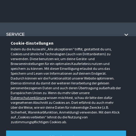
SERVICE
Cookie-Einstellungen
Hilfe und Information
Indem du die Auswahl „Alle akzeptieren“ triffst, gestattest du uns,
UNTERNEHMEN
Cookies und ähnliche Technologien (auch von Drittanbietern) zu
Fragen und Antworten (FAQ)
verwenden. Diese benutzen wir, um deine Geräte- und
Über uns
Browsereinstellungen für ein optimales Kauferlebnis nutzen und
Kontakt
KONTAKT
speichern zu können. Mit dieser Einwilligung erlaubst du uns das
Anfahrt
Newsletter
Speichern und Lesen von Informationen auf deinem Endgerät.
Gröner-Schulze GmbH
Dadurch können wir die Funktionalität unserer Website optimieren.
Ansprechpartner
ÖFFNUNGSZEITEN
Sarirstraße 5
Events
Ebenso stimmst du damit der weiteren Verarbeitung der gelesen
12529 Schönefeld
personenbezogenen Daten und auch deren Übertragung außerhalb der
Außendienstbesuch
Montag - Donnerstag
9:00 - 17:00
Downloads
Europäischen Union zu. Wenn du mehr über unsere
FOLGE UNS
Freitag
9:00 - 15:00
Datenschutzerklärung
wissen möchtest, schau dir bitte den dafür
Jobs & Ausbildung
Berlin-Schönefeld: +49 30 68 29 54-0
Kataloge
vorgesehenen Abschnitt zu Cookies an. Dort erfährst du auch mehr
Saerbeck: +49 2574 88750-0
Retouren/Reklamationen
über die Weise, wie wir deine Daten für notwendige Zwecke (z.B.
Weißenhorn: +49 731 3982-0
Sicherheit, Warenkorbfunktion, Anmeldung) verwenden. Mit dem Klick
auf „Cookies verbieten“ lehnst du die Nutzung von
info@groener-schulze.com
zustimmungspflichtigen Cookies ab.
AGB
Datenschutzbestimmungen
Impressum