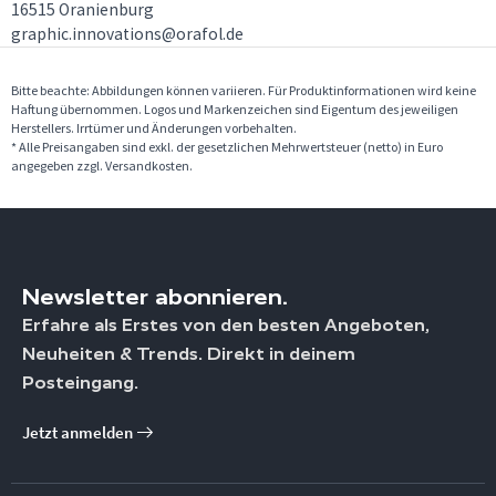
16515 Oranienburg
graphic.innovations@orafol.de
Bitte beachte: Abbildungen können variieren. Für Produktinformationen wird keine
Haftung übernommen. Logos und Markenzeichen sind Eigentum des jeweiligen
Herstellers. Irrtümer und Änderungen vorbehalten.
* Alle Preisangaben sind exkl. der gesetzlichen Mehrwertsteuer (netto) in Euro
angegeben zzgl. Versandkosten.
Newsletter abonnieren.
Erfahre als Erstes von den besten Angeboten,
Neuheiten & Trends. Direkt in deinem
Posteingang.
Jetzt anmelden