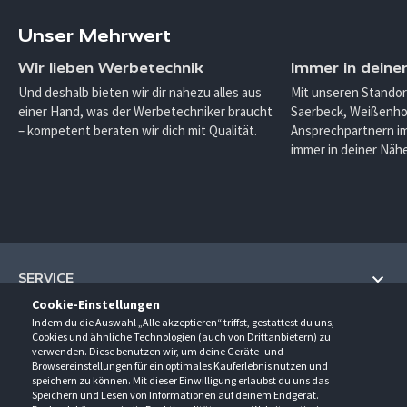
Unser Mehrwert
Wir lieben Werbetechnik
Immer in deine
Und deshalb bieten wir dir nahezu alles aus
Mit unseren Standor
einer Hand, was der Werbetechniker braucht
Saerbeck, Weißenho
– kompetent beraten wir dich mit Qualität.
Ansprechpartnern im
immer in deiner Nähe
SERVICE
Cookie-Einstellungen
Hilfe und Information
Indem du die Auswahl „Alle akzeptieren“ triffst, gestattest du uns,
UNTERNEHMEN
Cookies und ähnliche Technologien (auch von Drittanbietern) zu
Fragen und Antworten (FAQ)
verwenden. Diese benutzen wir, um deine Geräte- und
Über uns
Browsereinstellungen für ein optimales Kauferlebnis nutzen und
Kontakt
KONTAKT
speichern zu können. Mit dieser Einwilligung erlaubst du uns das
Anfahrt
Newsletter
Speichern und Lesen von Informationen auf deinem Endgerät.
Gröner-Schulze GmbH