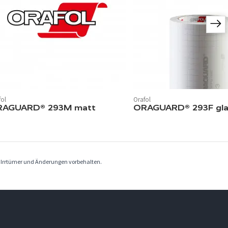
fol
Orafol
RAGUARD® 293M matt
ORAGUARD® 293F gl
. Irrtümer und Änderungen vorbehalten.