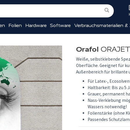
ien
Folien
Hardware
Software
Verbrauchsmaterialien &
Orafol
ORAJET®
Weiße, selbstklebende Spez
Oberfläche. Geeignet für k
Außenbereich für brillante 
Für Latex-, Ecosolvent
Haltbarkeit: Bis zu 5 
Grauer, permanent ha
Nass-Verklebung mögl
Wassers notwendig!
Folienstärke (ohne K
Passendes Schutzlam