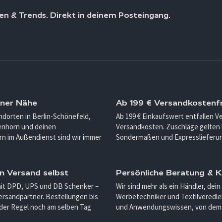
en & Trends. Direkt in deinem Posteingang.
iner Nähe
Ab 199 € Versandkostenfr
ndorten in Berlin-Schönefeld,
Ab 199 € Einkaufswert entfallen 
enhorn und deinen
Versandkosten. Zuschläge gelten 
n im Außendienst sind wir immer
Sondermaßen und Expresslieferu
n Versand selbst
Persönliche Beratung &
mit DPD, UPS und DB Schenker –
Wir sind mehr als ein Händler, dein
ersandpartner. Bestellungen bis
Werbetechniker und Textilveredler
 der Regel noch am selben Tag
und Anwendungswissen, von dem d