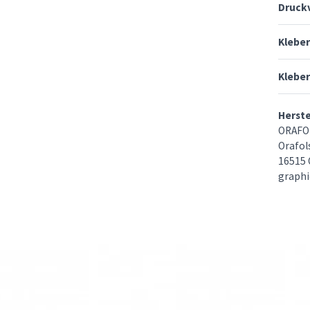
Druck
Klebe
Kleber
Herst
ORAFO
Orafols
16515 
graphi