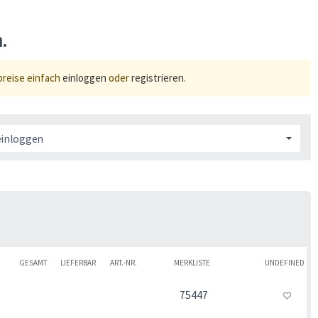
n.
preise einfach
einloggen
oder
registrieren
.
einloggen
GESAMT
LIEFERBAR
ART.-NR.
MERKLISTE
UNDEFINED
75447