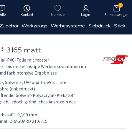
0
Hilfe
Kontakt
Merkliste
Login
Einkaufswagen
 Zubehör
Werkzeuge
Werbesysteme
Siebdruck
Stick
 3165 matt
ial-PVC-Folie mit matter
urz- bis mittelfristige Werbemaßnahmen im
und farbintensive Ergebnisse.
-, Solvent-, UV- und TrueVIS Tinte
Jahre (unbedruckt)
ftender Solvent-Polyacrylat-Klebstoff
ich, jedoch gründliches Ausrakeln des
lebstoff): 0,100 mm
inat: ORAGUARD 210/215