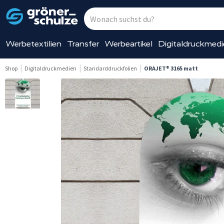
Werbetextilien
Transfer
Werbeartikel
Digitaldruckmed
Shop
Digitaldruckmedien
Standarddruckfolien
ORAJET® 3165 matt