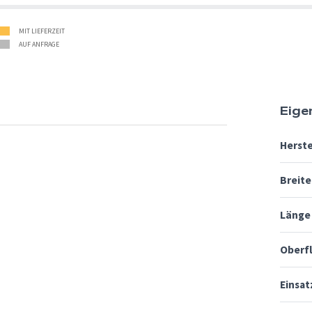
MIT LIEFERZEIT
AUF ANFRAGE
Eige
Herste
Breite
Länge
Oberf
Einsat