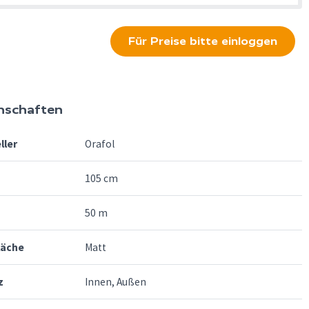
Für Preise bitte einloggen
nschaften
ller
Orafol
105 cm
50 m
läche
Matt
z
Innen, Außen