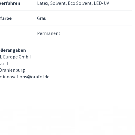
verfahren
Latex, Solvent, Eco Solvent, LED-UV
rfarbe
Grau
Permanent
ellerangaben
L Europe GmbH
tr. 1
Oranienburg
c.innovations@orafol.de