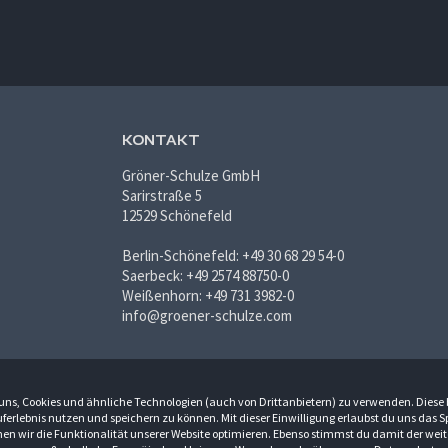
KONTAKT
Gröner-Schulze GmbH
Sarirstraße 5
12529 Schönefeld
Berlin-Schönefeld: +49 30 68 29 54-0
Saerbeck: +49 2574 88750-0
Weißenhorn: +49 731 3982-0
info@groener-schulze.com
du uns, Cookies und ähnliche Technologien (auch von Drittanbietern) zu verwenden. Diese
ferlebnis nutzen und speichern zu können. Mit dieser Einwilligung erlaubst du uns das 
n wir die Funktionalität unserer Website optimieren. Ebenso stimmst du damit der weit