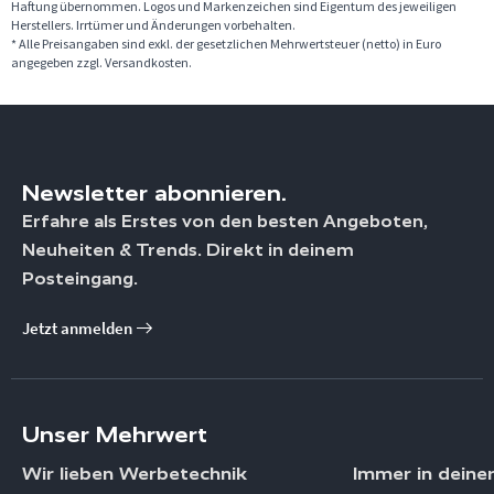
Haftung übernommen. Logos und Markenzeichen sind Eigentum des jeweiligen
Herstellers. Irrtümer und Änderungen vorbehalten.
* Alle Preisangaben sind exkl. der gesetzlichen Mehrwertsteuer (netto) in Euro
angegeben zzgl. Versandkosten.
Newsletter abonnieren.
Erfahre als Erstes von den besten Angeboten,
Neuheiten & Trends. Direkt in deinem
Posteingang.
Jetzt anmelden
Unser Mehrwert
Wir lieben Werbetechnik
Immer in deine