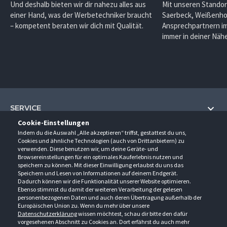
Und deshalb bieten wir dir nahezu alles aus
Mit unseren Standor
einer Hand, was der Werbetechniker braucht
Saerbeck, Weißenho
– kompetent beraten wir dich mit Qualität.
Ansprechpartnern im
immer in deiner Nähe
SERVICE
Cookie-Einstellungen
Hilfe und Information
Indem du die Auswahl „Alle akzeptieren“ triffst, gestattest du uns,
UNTERNEHMEN
Cookies und ähnliche Technologien (auch von Drittanbietern) zu
Fragen und Antworten (FAQ)
verwenden. Diese benutzen wir, um deine Geräte- und
Über uns
Browsereinstellungen für ein optimales Kauferlebnis nutzen und
Kontakt
KONTAKT
speichern zu können. Mit dieser Einwilligung erlaubst du uns das
Anfahrt
Newsletter
Speichern und Lesen von Informationen auf deinem Endgerät.
Gröner-Schulze GmbH
Dadurch können wir die Funktionalität unserer Website optimieren.
Ansprechpartner
ÖFFNUNGSZEITEN
Sarirstraße 5
Events
Ebenso stimmst du damit der weiteren Verarbeitung der gelesen
12529 Schönefeld
personenbezogenen Daten und auch deren Übertragung außerhalb der
Außendienstbesuch
Montag - Donnerstag
9:00 - 17:00
Downloads
Europäischen Union zu. Wenn du mehr über unsere
FOLGE UNS
Freitag
9:00 - 15:00
Datenschutzerklärung
wissen möchtest, schau dir bitte den dafür
Jobs & Ausbildung
Berlin-Schönefeld: +49 30 68 29 54-0
Kataloge
vorgesehenen Abschnitt zu Cookies an. Dort erfährst du auch mehr