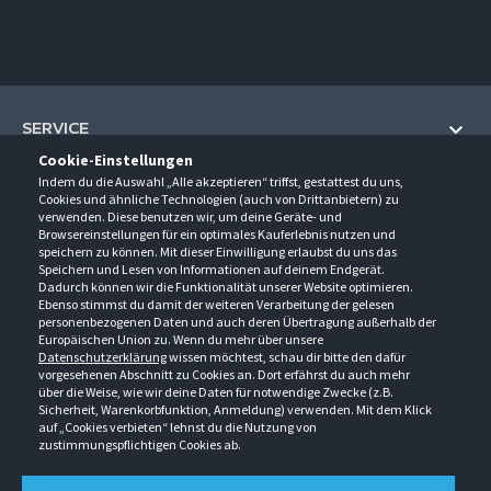
SERVICE
Cookie-Einstellungen
Hilfe und Information
Indem du die Auswahl „Alle akzeptieren“ triffst, gestattest du uns,
UNTERNEHMEN
Cookies und ähnliche Technologien (auch von Drittanbietern) zu
Fragen und Antworten (FAQ)
verwenden. Diese benutzen wir, um deine Geräte- und
Über uns
Browsereinstellungen für ein optimales Kauferlebnis nutzen und
Kontakt
KONTAKT
speichern zu können. Mit dieser Einwilligung erlaubst du uns das
Anfahrt
Newsletter
Speichern und Lesen von Informationen auf deinem Endgerät.
Gröner-Schulze GmbH
Dadurch können wir die Funktionalität unserer Website optimieren.
Ansprechpartner
ÖFFNUNGSZEITEN
Sarirstraße 5
Events
Ebenso stimmst du damit der weiteren Verarbeitung der gelesen
12529 Schönefeld
personenbezogenen Daten und auch deren Übertragung außerhalb der
Außendienstbesuch
Montag - Donnerstag
9:00 - 17:00
Downloads
Europäischen Union zu. Wenn du mehr über unsere
FOLGE UNS
Freitag
9:00 - 15:00
Datenschutzerklärung
wissen möchtest, schau dir bitte den dafür
Jobs & Ausbildung
Berlin-Schönefeld: +49 30 68 29 54-0
Kataloge
vorgesehenen Abschnitt zu Cookies an. Dort erfährst du auch mehr
Saerbeck: +49 2574 88750-0
Retouren/Reklamationen
über die Weise, wie wir deine Daten für notwendige Zwecke (z.B.
Weißenhorn: +49 731 3982-0
Sicherheit, Warenkorbfunktion, Anmeldung) verwenden. Mit dem Klick
auf „Cookies verbieten“ lehnst du die Nutzung von
info@groener-schulze.com
zustimmungspflichtigen Cookies ab.
AGB
Datenschutzbestimmungen
Impressum