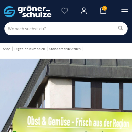
0
Nav
ein
Shop
Digitaldruckmedien
Standarddruckfolien