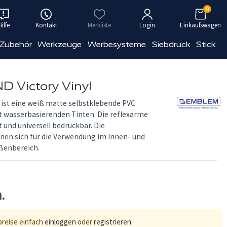
0
Hilfe
Kontakt
Merkliste
Login
Einkaufswagen
 Zubehör
Werkzeuge
Werbesysteme
Siebdruck
Stick
 Victory Vinyl
 ist eine weiß matte selbstklebende PVC
it wasserbasierenden Tinten. Die reflexarme
 und universell bedruckbar. Die
nen sich für die Verwendung im Innen- und
ußenbereich.
n.
preise einfach
einloggen
oder
registrieren
.