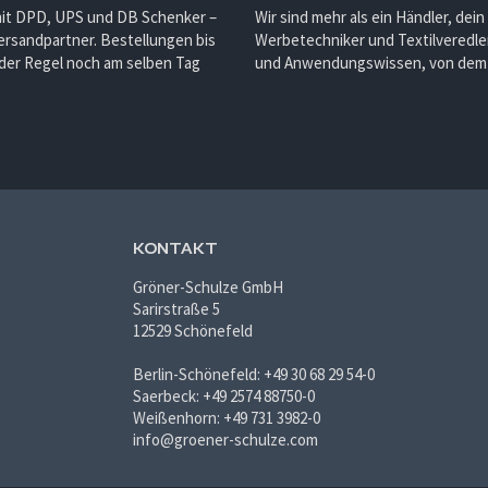
mit DPD, UPS und DB Schenker –
Wir sind mehr als ein Händler, dein
ersandpartner. Bestellungen bis
Werbetechniker und Textilveredler
 der Regel noch am selben Tag
und Anwendungswissen, von dem d
KONTAKT
Gröner-Schulze GmbH
Sarirstraße 5
12529 Schönefeld
Berlin-Schönefeld: +49 30 68 29 54-0
Saerbeck: +49 2574 88750-0
Weißenhorn: +49 731 3982-0
info@groener-schulze.com