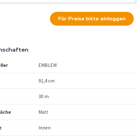
Für Preise bitte einloggen
nschaften
ller
EMBLEM
91,4 cm
30 m
läche
Matt
z
Innen