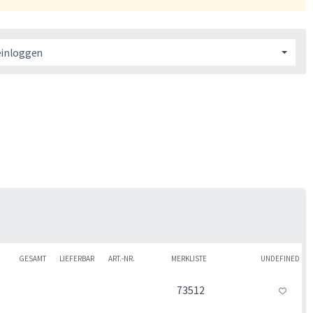
einloggen
GESAMT
LIEFERBAR
ART.-NR.
MERKLISTE
UNDEFINED
73512