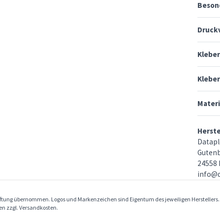
Beson
Druck
Klebe
Kleber
Materi
Herst
Datap
Gutenb
24558 
info@d
Haftung übernommen. Logos und Markenzeichen sind Eigentum des jeweiligen Herstellers
ben zzgl. Versandkosten.