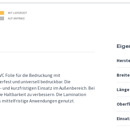
MIT LIEFERZEIT
AUF ANFRAGE
Eige
Herste
Breite
VC Folie für die Bedruckung mit
rfest und universell bedruckbar. Die
 und kurzfristigen Einsatz im Außenbereich. Bei
Länge
e Haltbarkeit zu verbessern. Die Lamination
is mittelfristige Anwendungen genutzt.
Oberf
Einsat