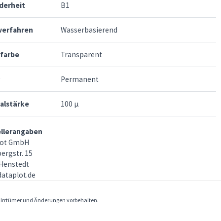
derheit
B1
verfahren
Wasserbasierend
rfarbe
Transparent
Permanent
alstärke
100 µ
ellerangaben
lot GmbH
ergstr. 15
Henstedt
ataplot.de
. Irrtümer und Änderungen vorbehalten.