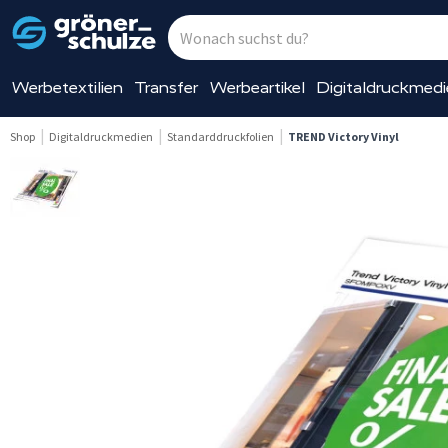
Werbetextilien
Transfer
Werbeartikel
Digitaldruckmed
Shop
Digitaldruckmedien
Standarddruckfolien
TREND Victory Vinyl