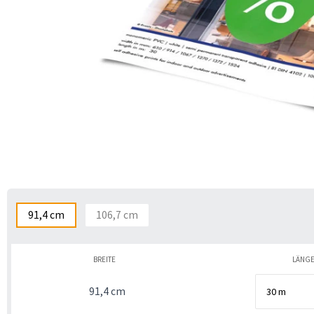
91,4 cm
106,7 cm
BREITE
LÄNG
91,4 cm