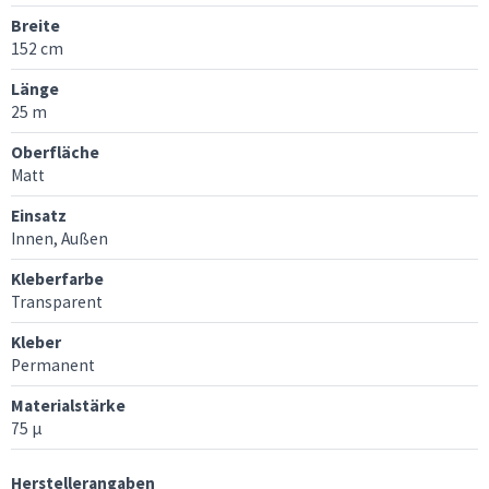
Breite
152 cm
Länge
25 m
Oberfläche
Matt
Einsatz
Innen, Außen
Kleberfarbe
Transparent
Kleber
Permanent
Materialstärke
75 μ
Herstellerangaben