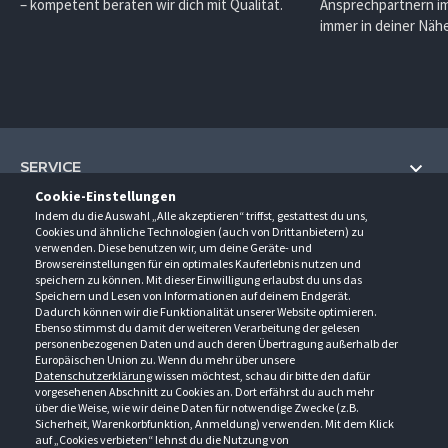
– kompetent beraten wir dich mit Qualität.
Ansprechpartnern im
immer in deiner Nähe
SERVICE
Cookie-Einstellungen
Hilfe und Information
Indem du die Auswahl „Alle akzeptieren“ triffst, gestattest du uns,
UNTERNEHMEN
Cookies und ähnliche Technologien (auch von Drittanbietern) zu
Fragen und Antworten (FAQ)
verwenden. Diese benutzen wir, um deine Geräte- und
Über uns
Browsereinstellungen für ein optimales Kauferlebnis nutzen und
Kontakt
KONTAKT
speichern zu können. Mit dieser Einwilligung erlaubst du uns das
Anfahrt
Newsletter
Speichern und Lesen von Informationen auf deinem Endgerät.
Gröner-Schulze GmbH
Dadurch können wir die Funktionalität unserer Website optimieren.
Ansprechpartner
ÖFFNUNGSZEITEN
Sarirstraße 5
Events
Ebenso stimmst du damit der weiteren Verarbeitung der gelesen
12529 Schönefeld
personenbezogenen Daten und auch deren Übertragung außerhalb der
Außendienstbesuch
Montag - Donnerstag
9:00 - 17:00
Downloads
Europäischen Union zu. Wenn du mehr über unsere
FOLGE UNS
Freitag
9:00 - 15:00
Datenschutzerklärung
wissen möchtest, schau dir bitte den dafür
Jobs & Ausbildung
Berlin-Schönefeld: +49 30 68 29 54-0
Kataloge
vorgesehenen Abschnitt zu Cookies an. Dort erfährst du auch mehr
Saerbeck: +49 2574 88750-0
Retouren/Reklamationen
über die Weise, wie wir deine Daten für notwendige Zwecke (z.B.
Weißenhorn: +49 731 3982-0
Sicherheit, Warenkorbfunktion, Anmeldung) verwenden. Mit dem Klick
auf „Cookies verbieten“ lehnst du die Nutzung von
info@groener-schulze.com