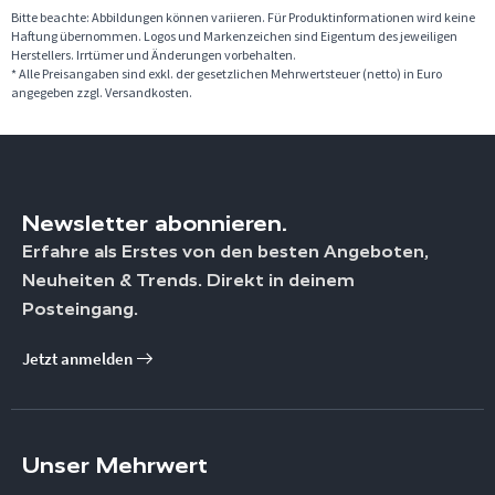
Bitte beachte: Abbildungen können variieren. Für Produktinformationen wird keine
Haftung übernommen. Logos und Markenzeichen sind Eigentum des jeweiligen
Herstellers. Irrtümer und Änderungen vorbehalten.
* Alle Preisangaben sind exkl. der gesetzlichen Mehrwertsteuer (netto) in Euro
angegeben zzgl. Versandkosten.
Newsletter abonnieren.
Erfahre als Erstes von den besten Angeboten,
Neuheiten & Trends. Direkt in deinem
Posteingang.
Jetzt anmelden
Unser Mehrwert