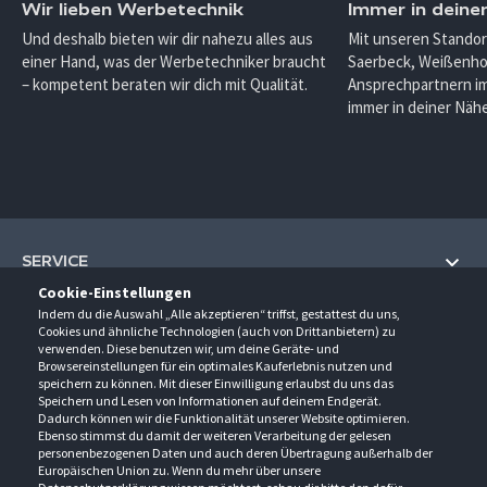
Wir lieben Werbetechnik
Immer in deine
Und deshalb bieten wir dir nahezu alles aus
Mit unseren Standor
einer Hand, was der Werbetechniker braucht
Saerbeck, Weißenho
– kompetent beraten wir dich mit Qualität.
Ansprechpartnern im
immer in deiner Nähe
SERVICE
Cookie-Einstellungen
Hilfe und Information
Indem du die Auswahl „Alle akzeptieren“ triffst, gestattest du uns,
UNTERNEHMEN
Cookies und ähnliche Technologien (auch von Drittanbietern) zu
Fragen und Antworten (FAQ)
verwenden. Diese benutzen wir, um deine Geräte- und
Über uns
Browsereinstellungen für ein optimales Kauferlebnis nutzen und
Kontakt
KONTAKT
speichern zu können. Mit dieser Einwilligung erlaubst du uns das
Anfahrt
Newsletter
Speichern und Lesen von Informationen auf deinem Endgerät.
Gröner-Schulze GmbH
Dadurch können wir die Funktionalität unserer Website optimieren.
Ansprechpartner
ÖFFNUNGSZEITEN
Sarirstraße 5
Events
Ebenso stimmst du damit der weiteren Verarbeitung der gelesen
12529 Schönefeld
personenbezogenen Daten und auch deren Übertragung außerhalb der
Außendienstbesuch
Montag - Donnerstag
9:00 - 17:00
Downloads
Europäischen Union zu. Wenn du mehr über unsere
FOLGE UNS