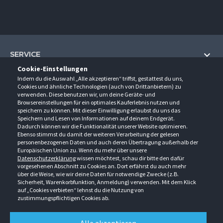
SERVICE
Cookie-Einstellungen
Hilfe und Information
Indem du die Auswahl „Alle akzeptieren“ triffst, gestattest du uns,
UNTERNEHMEN
Cookies und ähnliche Technologien (auch von Drittanbietern) zu
Fragen und Antworten (FAQ)
verwenden. Diese benutzen wir, um deine Geräte- und
Über uns
Browsereinstellungen für ein optimales Kauferlebnis nutzen und
Kontakt
KONTAKT
speichern zu können. Mit dieser Einwilligung erlaubst du uns das
Anfahrt
Newsletter
Speichern und Lesen von Informationen auf deinem Endgerät.
Gröner-Schulze GmbH
Dadurch können wir die Funktionalität unserer Website optimieren.
Ansprechpartner
ÖFFNUNGSZEITEN
Sarirstraße 5
Events
Ebenso stimmst du damit der weiteren Verarbeitung der gelesen
12529 Schönefeld
personenbezogenen Daten und auch deren Übertragung außerhalb der
Außendienstbesuch
Montag - Donnerstag
9:00 - 17:00
Downloads
Europäischen Union zu. Wenn du mehr über unsere
FOLGE UNS
Freitag
9:00 - 15:00
Datenschutzerklärung
wissen möchtest, schau dir bitte den dafür
Jobs & Ausbildung
Berlin-Schönefeld: +49 30 68 29 54-0
Kataloge
vorgesehenen Abschnitt zu Cookies an. Dort erfährst du auch mehr
Saerbeck: +49 2574 88750-0
Retouren/Reklamationen
über die Weise, wie wir deine Daten für notwendige Zwecke (z.B.
Weißenhorn: +49 731 3982-0
Sicherheit, Warenkorbfunktion, Anmeldung) verwenden. Mit dem Klick
auf „Cookies verbieten“ lehnst du die Nutzung von
info@groener-schulze.com
zustimmungspflichtigen Cookies ab.
AGB
Datenschutzbestimmungen
Impressum