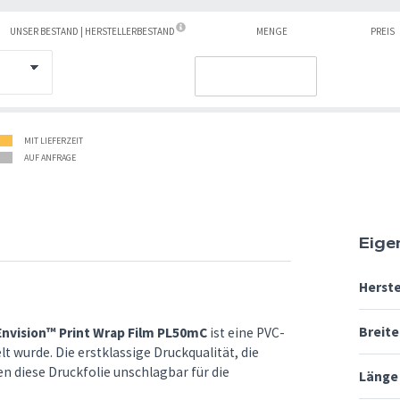
E
UNSER BESTAND | HERSTELLERBESTAND
MENGE
PREIS
MIT LIEFERZEIT
AUF ANFRAGE
Eige
Herste
Breite
nvision™ Print Wrap Film PL50mC
ist eine PVC-
t wurde. Die erstklassige Druckqualität, die
 diese Druckfolie unschlagbar für die
Länge