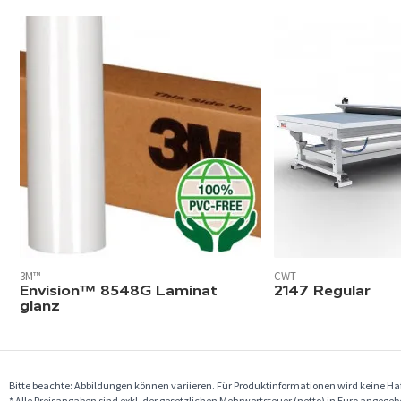
3M™
CWT
Envision™ 8548G Laminat
2147 Regular
glanz
Bitte beachte: Abbildungen können variieren. Für Produktinformationen wird keine 
* Alle Preisangaben sind exkl. der gesetzlichen Mehrwertsteuer (netto) in Euro angege