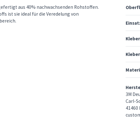
 gefertigt aus 40% nachwachsenden Rohstoffen.
Oberf
s ist sie ideal für die Veredelung von
bereich.
Einsat
Klebe
Kleber
Materi
Herst
3M De
Carl-S
41460 
custo