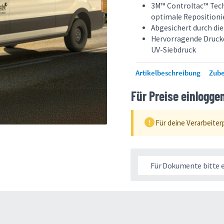
3M™ Controltac™ Tech
optimale Repositioni
Abgesichert durch di
Hervorragende Druckqu
UV-Siebdruck
Artikelbeschreibung
Zub
Für Preise einlogge
Für deine Verarbeiter
Für Dokumente bitte 