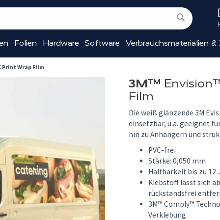
ien
Folien
Hardware
Software
Verbrauchsmaterialien &
 Print Wrap Film
3M™
Envision
Film
Die weiß glänzende 3M Evisi
einsetzbar, u.a. geeignet f
hin zu Anhängern und struk
PVC-frei
Stärke: 0,050 mm
Haltbarkeit bis zu 12 
Klebstoff lässt sich 
rückstandsfrei entfe
3M™ Comply™ Technolo
Verklebung