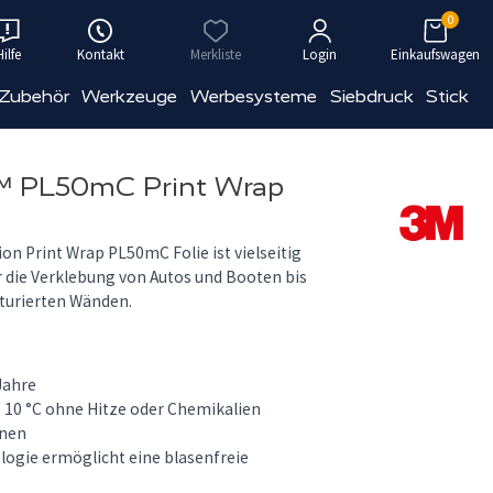
0
Hilfe
Kontakt
Merkliste
Login
Einkaufswagen
 Zubehör
Werkzeuge
Werbesysteme
Siebdruck
Stick
™ PL50mC Print Wrap
on Print Wrap PL50mC Folie ist vielseitig
ür die Verklebung von Autos und Booten bis
turierten Wänden.
Jahre
ab 10 °C ohne Hitze oder Chemikalien
rnen
gie ermöglicht eine blasenfreie