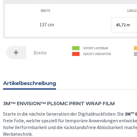
BREITE
LÄNG
137 cm
SOFORT LIEFERBAR
Breite
DERZEIT VERGRIFFEN
Artikelbeschreibung
3M™
ENVISION™ PL50MC PRINT WRAP FILM
Starte in die nächste Generation der Digitaldruckfolien: Die
3M™ E
freie Folie, welche speziell für temporäre Anwendungen entwickel
hohe Verformbarkeit und die rückstandsfreie Ablösbarkeit machen
Werbetechnik.