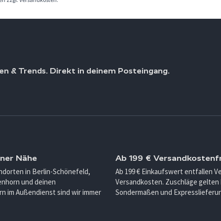
en & Trends. Direkt in deinem Posteingang.
iner Nähe
Ab 199 € Versandkostenfr
ndorten in Berlin-Schönefeld,
Ab 199 € Einkaufswert entfallen 
enhorn und deinen
Versandkosten. Zuschläge gelten 
n im Außendienst sind wir immer
Sondermaßen und Expresslieferu