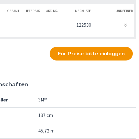
GESAMT
LIEFERBAR
ART.-NR.
MERKLISTE
UNDEFINED
122530
Für Preise bitte einloggen
nschaften
ller
3M™
137 cm
45,72 m