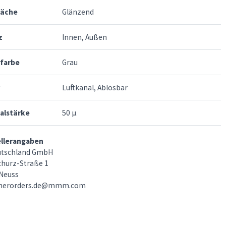
läche
Glänzend
z
Innen, Außen
rfarbe
Grau
Luftkanal, Ablösbar
alstärke
50 μ
ellerangaben
utschland GmbH
churz-Straße 1
Neuss
merorders.de@mmm.com