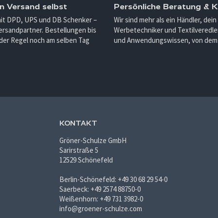
n Versand selbst
Persönliche Beratung &
mit DPD, UPS und DB Schenker –
Wir sind mehr als ein Händler, dein
ersandpartner. Bestellungen bis
Werbetechniker und Textilveredler
 der Regel noch am selben Tag
und Anwendungswissen, von dem d
KONTAKT
Gröner-Schulze GmbH
Sarirstraße 5
12529 Schönefeld
Berlin-Schönefeld: +49 30 68 29 54-0
Saerbeck: +49 2574 88750-0
Weißenhorn: +49 731 3982-0
info@groener-schulze.com