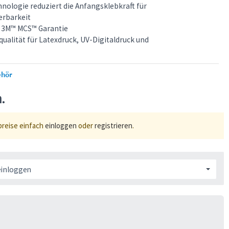
nologie reduziert die Anfangsklebkraft für
erbarkeit
e 3M™ MCS™ Garantie
alität für Latexdruck, UV-Digitaldruck und
ehör
n.
preise einfach
einloggen
oder
registrieren
.
einloggen