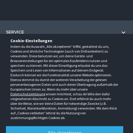
SERVICE
Cookie-Einstellungen
Hilfe und Information
Indem du die Auswahl „Alle akzeptieren“ triffst, gestattest du uns,
UNTERNEHMEN
Cookies und ähnliche Technologien (auch von Drittanbietern) zu
Fragen und Antworten (FAQ)
verwenden. Diese benutzen wir, um deine Geräte- und
Über uns
Browsereinstellungen für ein optimales Kauferlebnis nutzen und
Kontakt
KONTAKT
speichern zu können. Mit dieser Einwilligung erlaubst du uns das
Anfahrt
Newsletter
Speichern und Lesen von Informationen auf deinem Endgerät.
Gröner-Schulze GmbH
Dadurch können wir die Funktionalität unserer Website optimieren.
Ansprechpartner
ÖFFNUNGSZEITEN
Sarirstraße 5
Events
Ebenso stimmst du damit der weiteren Verarbeitung der gelesen
12529 Schönefeld
personenbezogenen Daten und auch deren Übertragung außerhalb der
Außendienstbesuch
Montag - Donnerstag
9:00 - 17:00
Downloads
Europäischen Union zu. Wenn du mehr über unsere
FOLGE UNS
Freitag
9:00 - 15:00
Datenschutzerklärung
wissen möchtest, schau dir bitte den dafür
Jobs & Ausbildung
Berlin-Schönefeld: +49 30 68 29 54-0
Kataloge
vorgesehenen Abschnitt zu Cookies an. Dort erfährst du auch mehr
Saerbeck: +49 2574 88750-0
Retouren/Reklamationen
über die Weise, wie wir deine Daten für notwendige Zwecke (z.B.
Weißenhorn: +49 731 3982-0
Sicherheit, Warenkorbfunktion, Anmeldung) verwenden. Mit dem Klick
auf „Cookies verbieten“ lehnst du die Nutzung von
info@groener-schulze.com
zustimmungspflichtigen Cookies ab.
AGB
Datenschutzbestimmungen
Impressum
Alle akzeptieren