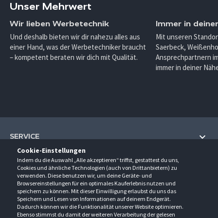
Unser Mehrwert
Wir lieben Werbetechnik
Immer in deine
Und deshalb bieten wir dir nahezu alles aus
Mit unseren Standor
einer Hand, was der Werbetechniker braucht
Saerbeck, Weißenho
– kompetent beraten wir dich mit Qualität.
Ansprechpartnern im
immer in deiner Nähe
SERVICE
Cookie-Einstellungen
Hilfe und Information
Indem du die Auswahl „Alle akzeptieren“ triffst, gestattest du uns,
UNTERNEHMEN
Cookies und ähnliche Technologien (auch von Drittanbietern) zu
Fragen und Antworten (FAQ)
verwenden. Diese benutzen wir, um deine Geräte- und
Über uns
Browsereinstellungen für ein optimales Kauferlebnis nutzen und
Kontakt
KONTAKT
speichern zu können. Mit dieser Einwilligung erlaubst du uns das
Anfahrt
Newsletter
Speichern und Lesen von Informationen auf deinem Endgerät.
Gröner-Schulze GmbH
Dadurch können wir die Funktionalität unserer Website optimieren.
Ansprechpartner
ÖFFNUNGSZEITEN
Sarirstraße 5
Events
Ebenso stimmst du damit der weiteren Verarbeitung der gelesen