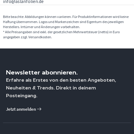
info@aslanfolien.de
Bitte beachte: Abbildungen können variieren. Für Produktinformationen wird keine
Haftung übernommen. Logos und Markenzeichen sind Eigentum des jeweiligen
Herstellers. Irrtümer und Änderungen vorbehalten.
* Alle Preisangaben sind exkl. der gesetzlichen Mehrwertsteuer (netto) in Euro
angegeben zzgl. Versandkosten.
Newsletter abonnieren.
Erfahre als Erstes von den besten Angeboten,
Neuheiten & Trends. Direkt in deinem
Posteingang.
Jetzt anmelden