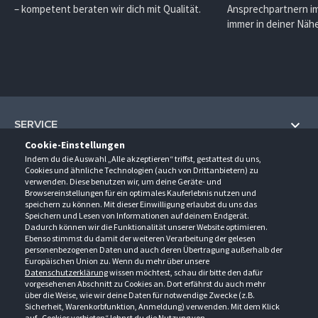
– kompetent beraten wir dich mit Qualität.
Ansprechpartnern im
immer in deiner Nähe
SERVICE
Cookie-Einstellungen
Hilfe und Information
Indem du die Auswahl „Alle akzeptieren“ triffst, gestattest du uns,
UNTERNEHMEN
Cookies und ähnliche Technologien (auch von Drittanbietern) zu
Fragen und Antworten (FAQ)
verwenden. Diese benutzen wir, um deine Geräte- und
Über uns
Browsereinstellungen für ein optimales Kauferlebnis nutzen und
Kontakt
KONTAKT
speichern zu können. Mit dieser Einwilligung erlaubst du uns das
Anfahrt
Newsletter
Speichern und Lesen von Informationen auf deinem Endgerät.
Gröner-Schulze GmbH
Dadurch können wir die Funktionalität unserer Website optimieren.
Ansprechpartner
ÖFFNUNGSZEITEN
Sarirstraße 5
Events
Ebenso stimmst du damit der weiteren Verarbeitung der gelesen
12529 Schönefeld
personenbezogenen Daten und auch deren Übertragung außerhalb der
Außendienstbesuch
Montag - Donnerstag
9:00 - 17:00
Downloads
Europäischen Union zu. Wenn du mehr über unsere
FOLGE UNS
Freitag
9:00 - 15:00
Datenschutzerklärung
wissen möchtest, schau dir bitte den dafür
Jobs & Ausbildung
Berlin-Schönefeld: +49 30 68 29 54-0
Kataloge
vorgesehenen Abschnitt zu Cookies an. Dort erfährst du auch mehr
Saerbeck: +49 2574 88750-0
Retouren/Reklamationen
über die Weise, wie wir deine Daten für notwendige Zwecke (z.B.
Weißenhorn: +49 731 3982-0
Sicherheit, Warenkorbfunktion, Anmeldung) verwenden. Mit dem Klick
auf „Cookies verbieten“ lehnst du die Nutzung von