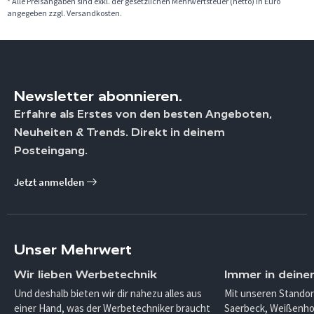
* Alle Preisangaben sind exkl. der gesetzlichen Mehrwertsteuer (netto) in Euro
angegeben zzgl. Versandkosten.
Newsletter abonnieren.
Erfahre als Erstes von den besten Angeboten,
Neuheiten & Trends. Direkt in deinem
Posteingang.
Jetzt anmelden
Unser Mehrwert
Wir lieben Werbetechnik
Immer in deine
Und deshalb bieten wir dir nahezu alles aus
Mit unseren Standor
einer Hand, was der Werbetechniker braucht
Saerbeck, Weißenho