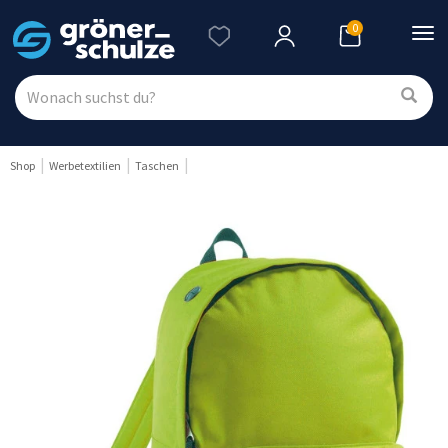
0
Nav
ein
Shop
Werbetextilien
Taschen