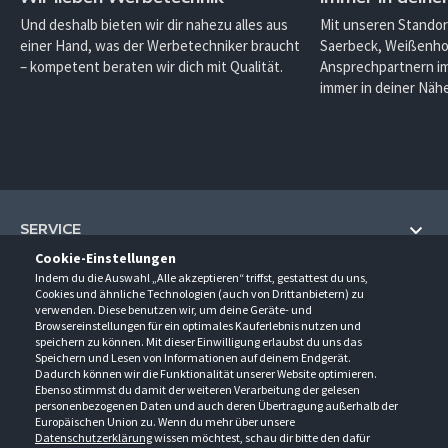
Und deshalb bieten wir dir nahezu alles aus
Mit unseren Standor
einer Hand, was der Werbetechniker braucht
Saerbeck, Weißenho
– kompetent beraten wir dich mit Qualität.
Ansprechpartnern im
immer in deiner Nähe
SERVICE
Cookie-Einstellungen
Hilfe und Information
Indem du die Auswahl „Alle akzeptieren“ triffst, gestattest du uns,
UNTERNEHMEN
Cookies und ähnliche Technologien (auch von Drittanbietern) zu
Fragen und Antworten (FAQ)
verwenden. Diese benutzen wir, um deine Geräte- und
Über uns
Browsereinstellungen für ein optimales Kauferlebnis nutzen und
Kontakt
KONTAKT
speichern zu können. Mit dieser Einwilligung erlaubst du uns das
Anfahrt
Newsletter
Speichern und Lesen von Informationen auf deinem Endgerät.
Gröner-Schulze GmbH
Dadurch können wir die Funktionalität unserer Website optimieren.
Ansprechpartner
ÖFFNUNGSZEITEN
Sarirstraße 5
Events
Ebenso stimmst du damit der weiteren Verarbeitung der gelesen
12529 Schönefeld
personenbezogenen Daten und auch deren Übertragung außerhalb der
Außendienstbesuch
Montag - Donnerstag
9:00 - 17:00
Downloads
Europäischen Union zu. Wenn du mehr über unsere
FOLGE UNS
Freitag
9:00 - 15:00
Datenschutzerklärung
wissen möchtest, schau dir bitte den dafür
Jobs & Ausbildung
Berlin-Schönefeld: +49 30 68 29 54-0