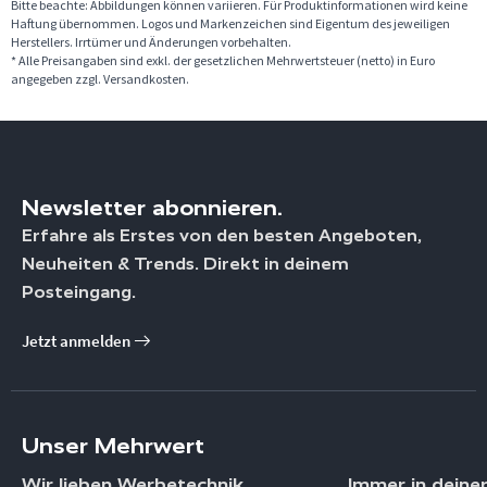
Bitte beachte: Abbildungen können variieren. Für Produktinformationen wird keine
Haftung übernommen. Logos und Markenzeichen sind Eigentum des jeweiligen
Herstellers. Irrtümer und Änderungen vorbehalten.
* Alle Preisangaben sind exkl. der gesetzlichen Mehrwertsteuer (netto) in Euro
angegeben zzgl. Versandkosten.
Newsletter abonnieren.
Erfahre als Erstes von den besten Angeboten,
Neuheiten & Trends. Direkt in deinem
Posteingang.
Jetzt anmelden
Unser Mehrwert
Wir lieben Werbetechnik
Immer in deine