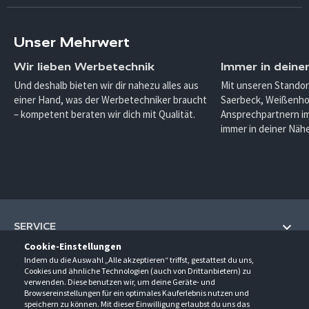
Unser Mehrwert
Wir lieben Werbetechnik
Immer in deine
Und deshalb bieten wir dir nahezu alles aus
Mit unseren Standor
einer Hand, was der Werbetechniker braucht
Saerbeck, Weißenho
– kompetent beraten wir dich mit Qualität.
Ansprechpartnern im
immer in deiner Nähe
SERVICE
Cookie-Einstellungen
Hilfe und Information
Indem du die Auswahl „Alle akzeptieren“ triffst, gestattest du uns,
UNTERNEHMEN
Cookies und ähnliche Technologien (auch von Drittanbietern) zu
Fragen und Antworten (FAQ)
verwenden. Diese benutzen wir, um deine Geräte- und
Über uns
Browsereinstellungen für ein optimales Kauferlebnis nutzen und
Kontakt
KONTAKT
speichern zu können. Mit dieser Einwilligung erlaubst du uns das