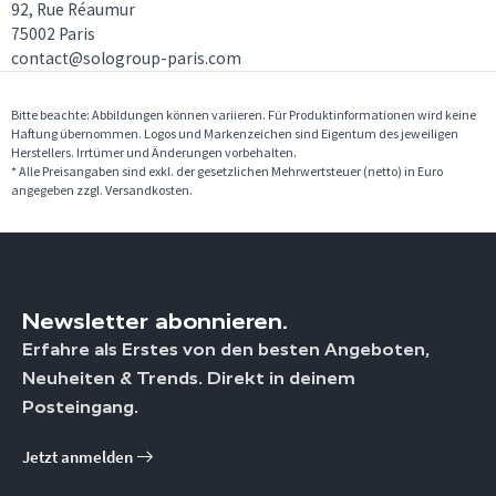
92, Rue Réaumur
75002 Paris
contact@sologroup-paris.com
Bitte beachte: Abbildungen können variieren. Für Produktinformationen wird keine
Haftung übernommen. Logos und Markenzeichen sind Eigentum des jeweiligen
Herstellers. Irrtümer und Änderungen vorbehalten.
* Alle Preisangaben sind exkl. der gesetzlichen Mehrwertsteuer (netto) in Euro
angegeben zzgl. Versandkosten.
Newsletter abonnieren.
Erfahre als Erstes von den besten Angeboten,
Neuheiten & Trends. Direkt in deinem
Posteingang.
Jetzt anmelden