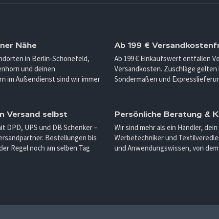
iner Nähe
Ab 199 € Versandkostenfr
ndorten in Berlin-Schönefeld,
Ab 199 € Einkaufswert entfallen 
enhorn und deinen
Versandkosten. Zuschläge gelten 
n im Außendienst sind wir immer
Sondermaßen und Expresslieferu
n Versand selbst
Persönliche Beratung &
mit DPD, UPS und DB Schenker –
Wir sind mehr als ein Händler, dein
ersandpartner. Bestellungen bis
Werbetechniker und Textilveredler
 der Regel noch am selben Tag
und Anwendungswissen, von dem d