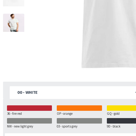
00 - WHITE
36 - fire red
OP - orange
GQ - gold
NW - new light grey
03 - sports grey
9D - black