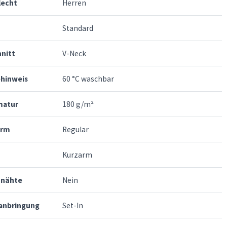
lecht
Herren
Standard
nitt
V-Neck
ehinweis
60 °C waschbar
atur
180 g/m²
orm
Regular
Kurzarm
nnähte
Nein
anbringung
Set-In