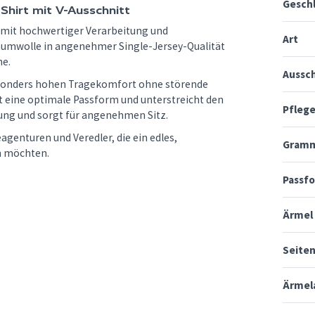
Gesch
hirt mit V-Ausschnitt
mit hochwertiger Verarbeitung und
Art
umwolle in angenehmer Single-Jersey-Qualität
he.
Aussch
besonders hohen Tragekomfort ohne störende
t eine optimale Passform und unterstreicht den
Pfleg
bung und sorgt für angenehmen Sitz.
agenturen und Veredler, die ein edles,
Gramm
n möchten.
Passf
Ärmel
Seite
Ärmel