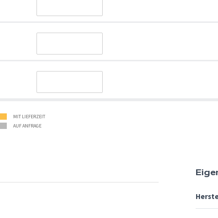
MIT LIEFERZEIT
AUF ANFRAGE
Eige
Herste