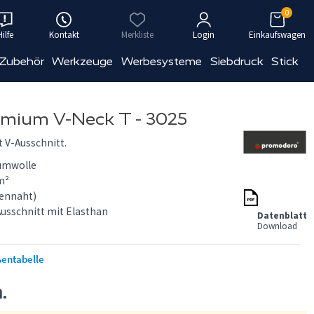
0
Hilfe
Kontakt
Merkliste
Login
Einkaufswagen
 Zubehör
Werkzeuge
Werbesysteme
Siebdruck
Stick
mium V-Neck T - 3025
 V-Ausschnitt.
umwolle
m²
tennaht)
Ausschnitt mit Elasthan
Datenblatt
Download
entabelle
n.