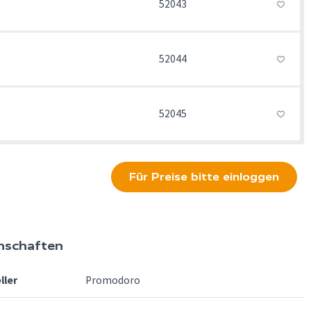
52043
52044
52045
Für Preise bitte einloggen
nschaften
ller
Promodoro