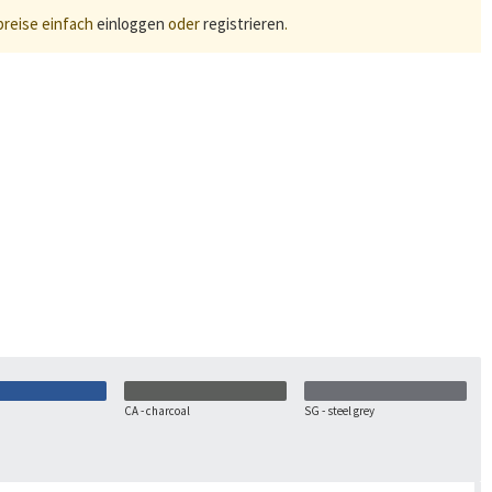
preise einfach
einloggen
oder
registrieren
.
CA - charcoal
SG - steel grey