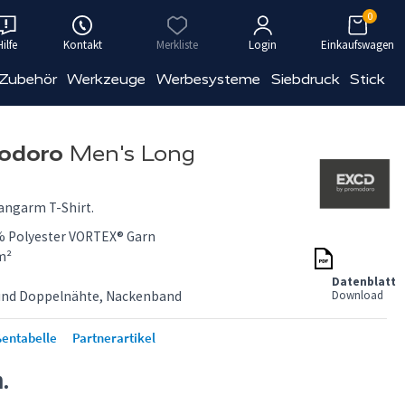
0
Hilfe
Kontakt
Merkliste
Login
Einkaufswagen
 Zubehör
Werkzeuge
Werbesysteme
Siebdruck
Stick
odoro
Men's Long
angarm T-Shirt.
% Polyester VORTEX® Garn
m²
Datenblatt
 und Doppelnähte, Nackenband
Download
entabelle
Partnerartikel
n.