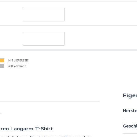
MIT LIEFERZEIT
AUF ANFRAGE
Eige
Herste
7
Gesch
rren Langarm T-Shirt