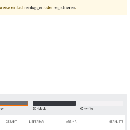
preise einfach
einloggen
oder
registrieren
.
rey
9D - black
00 - white
GESAMT
LIEFERBAR
ART.-NR.
MERKLISTE