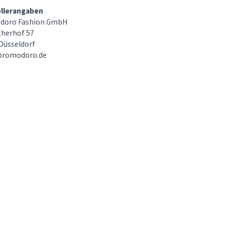
ellerangaben
doro Fashion GmbH
herhof 57
Düsseldorf
promodoro.de