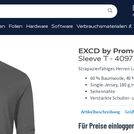
ien
Folien
Hardware
Software
Verbrauchsmaterialien &
EXCD by Prom
Sleeve T - 4097
Strapazierfähiges Herren L
60 % Baumwolle, 40 
Single-Jersey, 180 g/
Seitennähte
Verstärkte Schulter-
Artikelbeschreibung
Größ
Für Preise einlogge