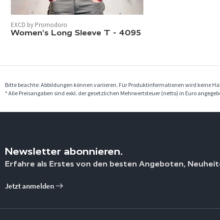
EXCD by Promodoro
Women's Long Sleeve T - 4095
Bitte beachte: Abbildungen können variieren. Für Produktinformationen wird keine 
* Alle Preisangaben sind exkl. der gesetzlichen Mehrwertsteuer (netto) in Euro angege
Newsletter abonnieren.
Erfahre als Erstes von den besten Angeboten, Neuheit
Jetzt anmelden