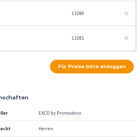
13280
13281
Für Preise bitte einloggen
nschaften
ller
EXCD by Promodoro
lecht
Herren