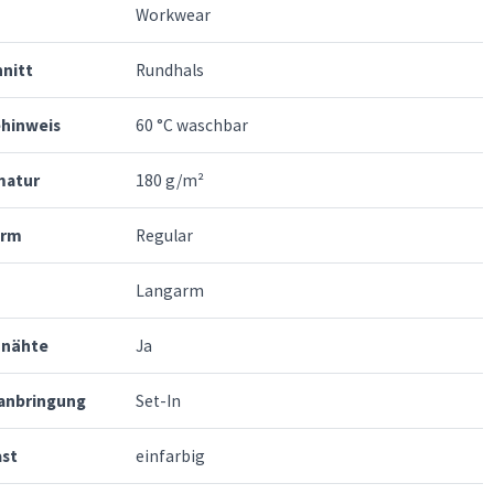
Workwear
nitt
Rundhals
ehinweis
60 °C waschbar
atur
180 g/m²
orm
Regular
Langarm
nnähte
Ja
anbringung
Set-In
ast
einfarbig