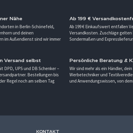
iner Nähe
Ab 199 € Versandkostenfr
ndorten in Berlin-Schönefeld,
Ab 199 € Einkaufswert entfallen 
enhorn und deinen
Versandkosten. Zuschläge gelten 
n im Außendienst sind wir immer
Sondermaßen und Expresslieferu
n Versand selbst
Persönliche Beratung &
mit DPD, UPS und DB Schenker –
Wir sind mehr als ein Händler, dein
ersandpartner. Bestellungen bis
Werbetechniker und Textilveredler
 der Regel noch am selben Tag
und Anwendungswissen, von dem d
KONTAKT