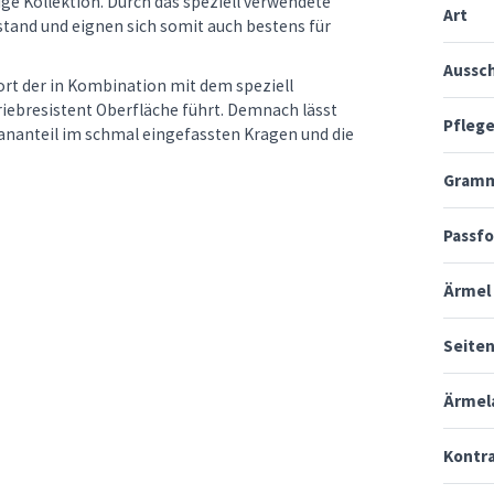
ge Kollektion. Durch das speziell verwendete
Art
 stand und eignen sich somit auch bestens für
Aussch
rt der in Kombination mit dem speziell
riebresistent Oberfläche führt. Demnach lässt
Pfleg
thananteil im schmal eingefassten Kragen und die
Gramm
Passf
Ärmel
Seite
Ärmel
Kontr