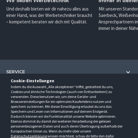
Wir lieben Werbetechnik
Immer in deine
Und deshalb bieten wir dir nahezu alles aus
Mit unseren Standor
einer Hand, was der Werbetechniker braucht
Saerbeck, Weißenho
– kompetent beraten wir dich mit Qualität.
Ansprechpartnern im
immer in deiner Nähe
SERVICE
Cookie-Einstellungen
Hilfe und Information
Indem du die Auswahl „Alle akzeptieren“ triffst, gestattest du uns,
UNTERNEHMEN
Cookies und ähnliche Technologien (auch von Drittanbietern) zu
Fragen und Antworten (FAQ)
verwenden. Diese benutzen wir, um deine Geräte- und
Über uns
Browsereinstellungen für ein optimales Kauferlebnis nutzen und
Kontakt
KONTAKT
speichern zu können. Mit dieser Einwilligung erlaubst du uns das
Anfahrt
Newsletter
Speichern und Lesen von Informationen auf deinem Endgerät.
Gröner-Schulze GmbH
Dadurch können wir die Funktionalität unserer Website optimieren.
Ansprechpartner
ÖFFNUNGSZEITEN
Sarirstraße 5
Events
Ebenso stimmst du damit der weiteren Verarbeitung der gelesen
12529 Schönefeld
personenbezogenen Daten und auch deren Übertragung außerhalb der
Außendienstbesuch
Montag - Donnerstag
9:00 - 17:00
Downloads
Europäischen Union zu. Wenn du mehr über unsere
FOLGE UNS
Freitag
9:00 - 15:00
Datenschutzerklärung
wissen möchtest, schau dir bitte den dafür
Jobs & Ausbildung