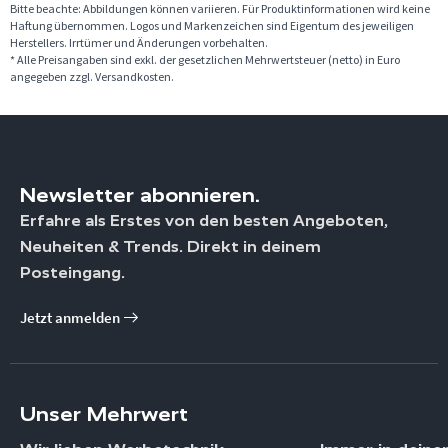
Bitte beachte: Abbildungen können variieren. Für Produktinformationen wird keine
Haftung übernommen. Logos und Markenzeichen sind Eigentum des jeweiligen
Herstellers. Irrtümer und Änderungen vorbehalten.
* Alle Preisangaben sind exkl. der gesetzlichen Mehrwertsteuer (netto) in Euro
angegeben zzgl. Versandkosten.
Newsletter abonnieren.
Erfahre als Erstes von den besten Angeboten,
Neuheiten & Trends. Direkt in deinem
Posteingang.
Jetzt anmelden
Unser Mehrwert