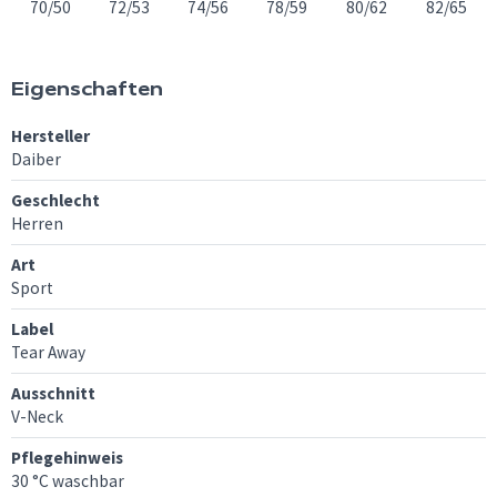
70/50
72/53
74/56
78/59
80/62
82/65
Eigenschaften
Hersteller
Daiber
Geschlecht
Herren
Art
Sport
Label
Tear Away
Ausschnitt
V-Neck
Pflegehinweis
30 °C waschbar