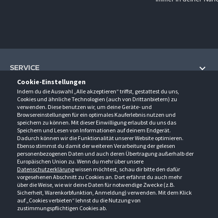
SERVICE
Cookie-Einstellungen
Hilfe und Information
Indem du die Auswahl „Alle akzeptieren“ triffst, gestattest du uns,
UNTERNEHMEN
Cookies und ähnliche Technologien (auch von Drittanbietern) zu
Fragen und Antworten (FAQ)
verwenden. Diese benutzen wir, um deine Geräte- und
Über uns
Browsereinstellungen für ein optimales Kauferlebnis nutzen und
Kontakt
KONTAKT
speichern zu können. Mit dieser Einwilligung erlaubst du uns das
Anfahrt
Newsletter
Speichern und Lesen von Informationen auf deinem Endgerät.
Gröner-Schulze GmbH
Dadurch können wir die Funktionalität unserer Website optimieren.
Ansprechpartner
ÖFFNUNGSZEITEN
Sarirstraße 5
Events
Ebenso stimmst du damit der weiteren Verarbeitung der gelesen
12529 Schönefeld
personenbezogenen Daten und auch deren Übertragung außerhalb der
Außendienstbesuch
Montag - Donnerstag
9:00 - 17:00
Downloads
Europäischen Union zu. Wenn du mehr über unsere
FOLGE UNS
Freitag
9:00 - 15:00
Datenschutzerklärung
wissen möchtest, schau dir bitte den dafür
Jobs & Ausbildung
Berlin-Schönefeld: +49 30 68 29 54-0
Kataloge
vorgesehenen Abschnitt zu Cookies an. Dort erfährst du auch mehr
Saerbeck: +49 2574 88750-0
Retouren/Reklamationen
über die Weise, wie wir deine Daten für notwendige Zwecke (z.B.
Weißenhorn: +49 731 3982-0
Sicherheit, Warenkorbfunktion, Anmeldung) verwenden. Mit dem Klick
auf „Cookies verbieten“ lehnst du die Nutzung von
info@groener-schulze.com
zustimmungspflichtigen Cookies ab.