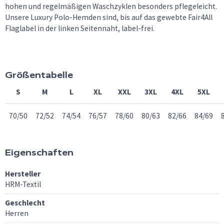
hohen und regelmäßigen Waschzyklen besonders pflegeleicht.
Unsere Luxury Polo-Hemden sind, bis auf das gewebte Fair4All
Flaglabel in der linken Seitennaht, label-frei.
Größentabelle
S
M
L
XL
XXL
3XL
4XL
5XL
70/50
72/52
74/54
76/57
78/60
80/63
82/66
84/69
Eigenschaften
Hersteller
HRM-Textil
Geschlecht
Herren