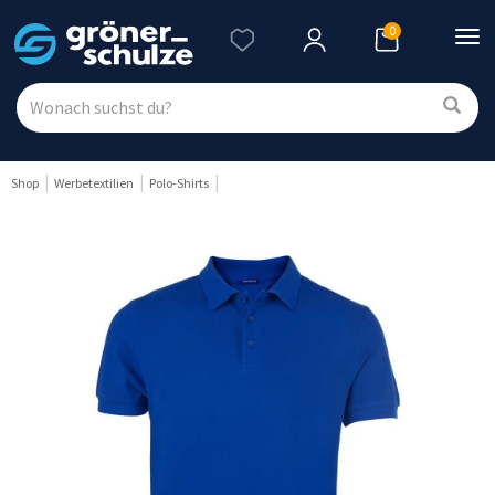
0
Nav
ein
Shop
Werbetextilien
Polo-Shirts