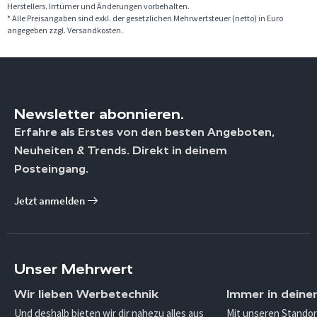
Herstellers. Irrtümer und Änderungen vorbehalten.
* Alle Preisangaben sind exkl. der gesetzlichen Mehrwertsteuer (netto) in Euro
angegeben zzgl. Versandkosten.
Newsletter abonnieren.
Erfahre als Erstes von den besten Angeboten,
Neuheiten & Trends. Direkt in deinem
Posteingang.
Jetzt anmelden
Unser Mehrwert
Wir lieben Werbetechnik
Immer in deine
Und deshalb bieten wir dir nahezu alles aus
Mit unseren Standor