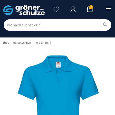
0
Nav
ein
Shop
Werbetextilien
Polo-Shirts