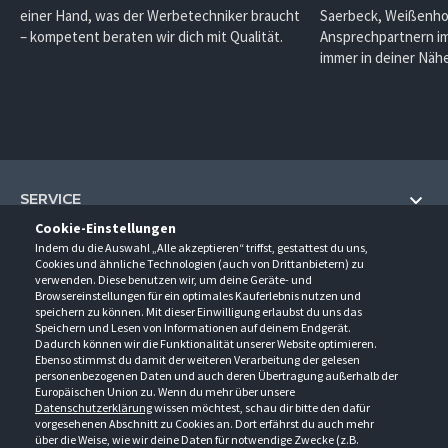
einer Hand, was der Werbetechniker braucht
Saerbeck, Weißenho
– kompetent beraten wir dich mit Qualität.
Ansprechpartnern im
immer in deiner Nähe
SERVICE
Cookie-Einstellungen
Hilfe und Information
Indem du die Auswahl „Alle akzeptieren“ triffst, gestattest du uns,
UNTERNEHMEN
Cookies und ähnliche Technologien (auch von Drittanbietern) zu
Fragen und Antworten (FAQ)
verwenden. Diese benutzen wir, um deine Geräte- und
Über uns
Browsereinstellungen für ein optimales Kauferlebnis nutzen und
Kontakt
KONTAKT
speichern zu können. Mit dieser Einwilligung erlaubst du uns das
Anfahrt
Newsletter
Speichern und Lesen von Informationen auf deinem Endgerät.
Gröner-Schulze GmbH
Dadurch können wir die Funktionalität unserer Website optimieren.
Ansprechpartner
ÖFFNUNGSZEITEN
Sarirstraße 5
Events
Ebenso stimmst du damit der weiteren Verarbeitung der gelesen
12529 Schönefeld
personenbezogenen Daten und auch deren Übertragung außerhalb der
Außendienstbesuch
Montag - Donnerstag
9:00 - 17:00
Downloads
Europäischen Union zu. Wenn du mehr über unsere
FOLGE UNS
Freitag
9:00 - 15:00
Datenschutzerklärung
wissen möchtest, schau dir bitte den dafür
Jobs & Ausbildung
Berlin-Schönefeld: +49 30 68 29 54-0
Kataloge
vorgesehenen Abschnitt zu Cookies an. Dort erfährst du auch mehr
Saerbeck: +49 2574 88750-0
Retouren/Reklamationen
über die Weise, wie wir deine Daten für notwendige Zwecke (z.B.