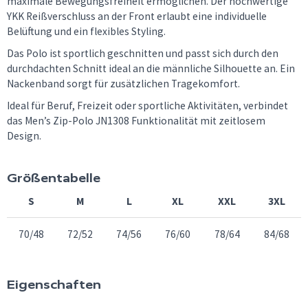
maximale Bewegungsfreiheit ermöglichen. Der hochwertige
YKK Reißverschluss an der Front erlaubt eine individuelle
Belüftung und ein flexibles Styling.
Das Polo ist sportlich geschnitten und passt sich durch den
durchdachten Schnitt ideal an die männliche Silhouette an. Ein
Nackenband sorgt für zusätzlichen Tragekomfort.
Ideal für Beruf, Freizeit oder sportliche Aktivitäten, verbindet
das Men’s Zip-Polo JN1308 Funktionalität mit zeitlosem
Design.
Größentabelle
S
M
L
XL
XXL
3XL
70/48
72/52
74/56
76/60
78/64
84/68
Eigenschaften