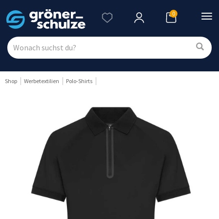
0
Nav
ein
Shop
Werbetextilien
Polo-Shirts