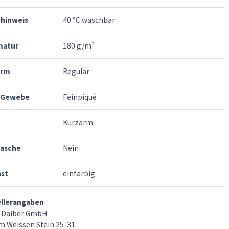
ehinweis
40 °C waschbar
atur
180 g/m²
orm
Regular
-Gewebe
Feinpiqué
Kurzarm
tasche
Nein
ast
einfarbig
ellerangaben
 Daiber GmbH
m Weissen Stein 25-31