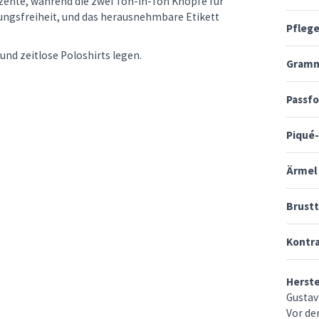
zente, während die zwei Ton-in-Ton Knöpfe für
ungsfreiheit, und das herausnehmbare Etikett
Pfleg
und zeitlose Poloshirts legen.
Gramm
Passf
Piqué
Ärmel
Brust
Kontr
Herst
Gustav
Vor de