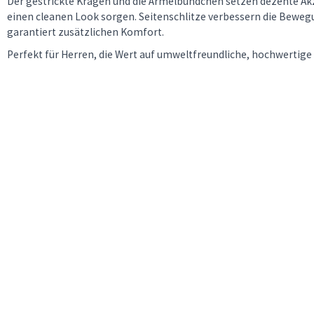
Der gestrickte Kragen und die Ärmelbündchen setzen dezente Ak
einen cleanen Look sorgen. Seitenschlitze verbessern die Beweg
garantiert zusätzlichen Komfort.
Perfekt für Herren, die Wert auf umweltfreundliche, hochwertige 