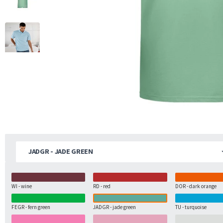
JADGR - JADE GREEN
WI - wine
RD - red
DOR - dark orange
FEGR - fern green
JADGR - jade green
TU - turquoise