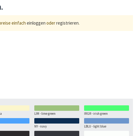
n.
preise einfach
einloggen
oder
registrieren
.
la
LIM - lime green
IRGR - irish green
NY - navy
LBLU - light blue