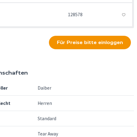
128578
Für Preise bitte einloggen
nschaften
ller
Daiber
lecht
Herren
Standard
Tear Away