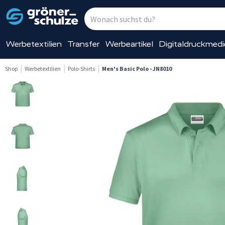
Werbetextilien
Transfer
Werbeartikel
Digitaldruckmed
Shop
Werbetextilien
Polo-Shirts
Men's Basic Polo - JN8010