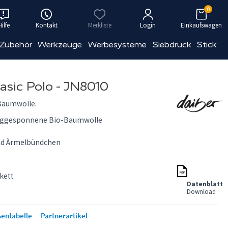
0
Hilfe
Kontakt
Merkliste
Login
Einkaufswagen
 Zubehör
Werkzeuge
Werbesysteme
Siebdruck
Stick
sic Polo - JN8010
-Baumwolle.
nggesponnene Bio-Baumwolle
und Ärmelbündchen
kett
Datenblatt
Download
entabelle
Partnerartikel