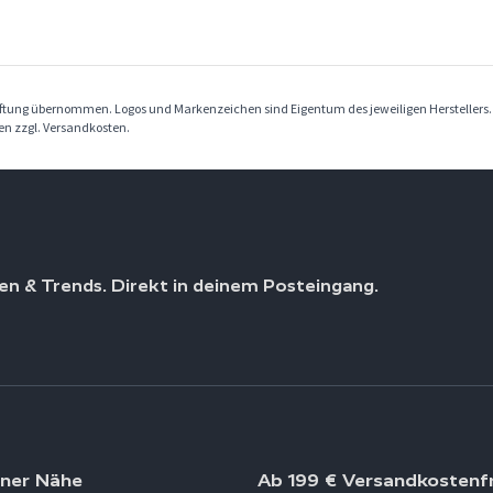
Haftung übernommen. Logos und Markenzeichen sind Eigentum des jeweiligen Herstellers
ben zzgl. Versandkosten.
en & Trends. Direkt in deinem Posteingang.
iner Nähe
Ab 199 € Versandkostenfr