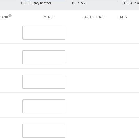
GREHE - grey heather
BL - black
BLHEA - bl
STAND
MENGE
KARTONINHALT
PREIS