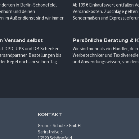
ndorten in Berlin-Schönefeld,
Ab 199 € Einkaufswert entfallen 
enhorn und deinen
Versandkosten. Zuschläge gelten 
n im Außendienst sind wir immer
Sondermaßen und Expresslieferu
n Versand selbst
Persönliche Beratung &
mit DPD, UPS und DB Schenker –
Wir sind mehr als ein Händler, dein
ersandpartner. Bestellungen bis
Werbetechniker und Textilveredler
 der Regel noch am selben Tag
und Anwendungswissen, von dem d
KONTAKT
Gröner-Schulze GmbH
Sarirstraße 5
12529 Schönefeld