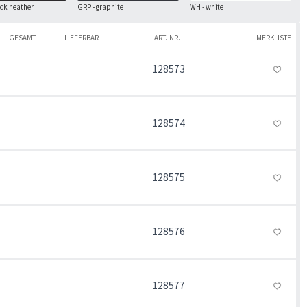
ack heather
GRP - graphite
WH - white
GESAMT
LIEFERBAR
ART.-NR.
MERKLISTE
128573
128574
128575
128576
128577