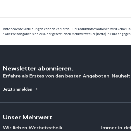
Bitte beachte: Abbildungen können variieren. Für Produktinformationen wird keine 
* Alle Preisangaben sind exkl. der gesetzlichen Mehrwertsteuer (netto) in Euro angege
Newsletter abonnieren.
Erfahre als Erstes von den besten Angeboten, Neuheit
Jetzt anmelden
Unser Mehrwert
Wir lieben Werbetechnik
Immer in de