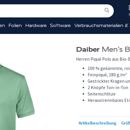
ien
Folien
Hardware
Software
Verbrauchsmaterialien &
Daiber
Men's Ba
Herren Piqué Polo aus Bio
100 % gekämmte, ri
Feinpiqué, 180 g/m²
Gestrickter Kragen 
2 Knöpfe Ton-in-Ton
Seitenschlitze
Heraustrennbares Eti
Artikelbeschreibung
Größ