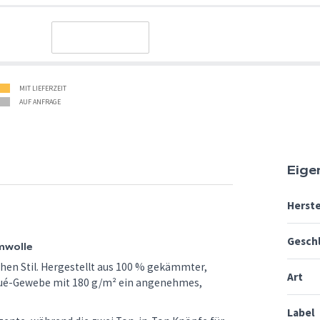
MIT LIEFERZEIT
AUF ANFRAGE
Eige
Herste
Gesch
mwolle
chen Stil. Hergestellt aus 100 % gekämmter,
Art
qué-Gewebe mit 180 g/m² ein angenehmes,
Label