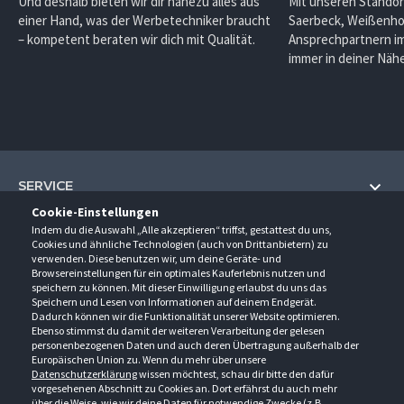
Und deshalb bieten wir dir nahezu alles aus
Mit unseren Standor
einer Hand, was der Werbetechniker braucht
Saerbeck, Weißenho
– kompetent beraten wir dich mit Qualität.
Ansprechpartnern im
immer in deiner Nähe
SERVICE
Cookie-Einstellungen
Hilfe und Information
Indem du die Auswahl „Alle akzeptieren“ triffst, gestattest du uns,
UNTERNEHMEN
Cookies und ähnliche Technologien (auch von Drittanbietern) zu
Fragen und Antworten (FAQ)
verwenden. Diese benutzen wir, um deine Geräte- und
Über uns
Browsereinstellungen für ein optimales Kauferlebnis nutzen und
Kontakt
KONTAKT
speichern zu können. Mit dieser Einwilligung erlaubst du uns das
Anfahrt
Newsletter
Speichern und Lesen von Informationen auf deinem Endgerät.
Gröner-Schulze GmbH
Dadurch können wir die Funktionalität unserer Website optimieren.
Ansprechpartner
ÖFFNUNGSZEITEN
Sarirstraße 5
Events
Ebenso stimmst du damit der weiteren Verarbeitung der gelesen
12529 Schönefeld
personenbezogenen Daten und auch deren Übertragung außerhalb der
Außendienstbesuch
Montag - Donnerstag
9:00 - 17:00
Downloads
Europäischen Union zu. Wenn du mehr über unsere
FOLGE UNS
Freitag
9:00 - 15:00
Datenschutzerklärung
wissen möchtest, schau dir bitte den dafür
Jobs & Ausbildung
Berlin-Schönefeld: +49 30 68 29 54-0
Kataloge
vorgesehenen Abschnitt zu Cookies an. Dort erfährst du auch mehr
Saerbeck: +49 2574 88750-0
Retouren/Reklamationen
über die Weise, wie wir deine Daten für notwendige Zwecke (z.B.