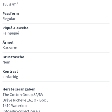
180 g/m²
Passform
Regular
Piqué-Gewebe
Feinpiqué
Ärmel
Kurzarm
Brusttasche
Nein
Kontrast
einfarbig
Herstellerangaben
The Cotton Group SA/NV
Drève Richelle 161 O - Box 5
1410 Waterloo
info@bc-collection.eu