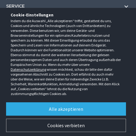
SERVICE
Cookie-Einstellungen
Hilfe und Information
Indem du die Auswahl „Alle akzeptieren“ triffst, gestattest du uns,
UNTERNEHMEN
Cookies und ähnliche Technologien (auch von Drittanbietern) zu
Fragen und Antworten (FAQ)
verwenden. Diese benutzen wir, um deine Geräte- und
Über uns
Browsereinstellungen für ein optimales Kauferlebnis nutzen und
Kontakt
KONTAKT
speichern zu können. Mit dieser Einwilligung erlaubst du uns das
Anfahrt
Newsletter
Speichern und Lesen von Informationen auf deinem Endgerät.
Gröner-Schulze GmbH
Dadurch können wir die Funktionalität unserer Website optimieren.
Ansprechpartner
ÖFFNUNGSZEITEN
Sarirstraße 5
Events
Ebenso stimmst du damit der weiteren Verarbeitung der gelesen
12529 Schönefeld
personenbezogenen Daten und auch deren Übertragung außerhalb der
Außendienstbesuch
Montag - Donnerstag
9:00 - 17:00
Downloads
Europäischen Union zu. Wenn du mehr über unsere
FOLGE UNS
Freitag
9:00 - 15:00
Datenschutzerklärung
wissen möchtest, schau dir bitte den dafür
Jobs & Ausbildung
Berlin-Schönefeld: +49 30 68 29 54-0
Kataloge
vorgesehenen Abschnitt zu Cookies an. Dort erfährst du auch mehr
Saerbeck: +49 2574 88750-0
Retouren/Reklamationen
über die Weise, wie wir deine Daten für notwendige Zwecke (z.B.
Weißenhorn: +49 731 3982-0
Sicherheit, Warenkorbfunktion, Anmeldung) verwenden. Mit dem Klick
auf „Cookies verbieten“ lehnst du die Nutzung von
info@groener-schulze.com
zustimmungspflichtigen Cookies ab.
AGB
Datenschutzbestimmungen
Impressum
Alle akzeptieren
Alle Rechte vorbehalten. © Gröner-Schulze GmbH 2026 Verkauf nur an Unternehmer,
Gewerbetreibende, Freiberufler und öffentliche Institutionen. Kein Verkauf an
Verbraucher. Alle Preise in EURO zzgl. MwSt ab Werk zzgl. Versandkosten. Irrtümer
Cookies verbieten
vorbehalten.