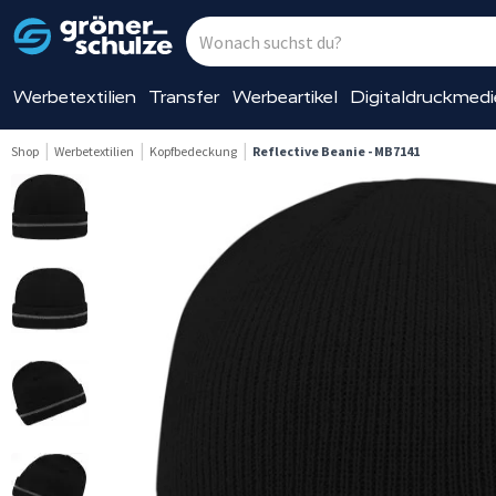
Werbetextilien
Transfer
Werbeartikel
Digitaldruckmed
Shop
Werbetextilien
Kopfbedeckung
Reflective Beanie - MB7141