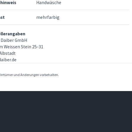
ehinweis
Handwäsche
ast
mehrfarbig
ellerangaben
 Daiber GmbH
m Weissen Stein 25-31
Albstadt
aiber.de
. Irrtümer und Änderungen vorbehalten.