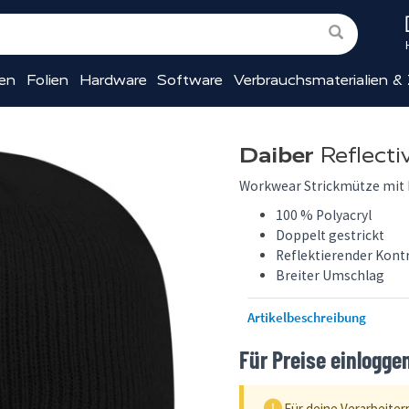
ien
Folien
Hardware
Software
Verbrauchsmaterialien &
Daiber
Reflecti
Workwear Strickmütze mit 
100 % Polyacryl
Doppelt gestrickt
Reflektierender Kont
Breiter Umschlag
Artikelbeschreibung
Für Preise einlogge
Für deine Verarbeiter