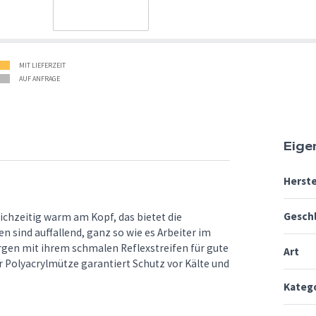
MIT LIEFERZEIT
AUF ANFRAGE
Eige
Herste
Gesch
ichzeitig warm am Kopf, das bietet die
sind auffallend, ganz so wie es Arbeiter im
rgen mit ihrem schmalen Reflexstreifen für gute
Art
r Polyacrylmütze garantiert Schutz vor Kälte und
Kateg