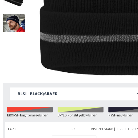
BLSI - BLACK/SILVER
BRORSI - bright orange/silver
BRYESI - bright yellow/silver
NYSI - navy/silver
FARBE
SIZE
UNSER BESTAND | HERSTELLERB