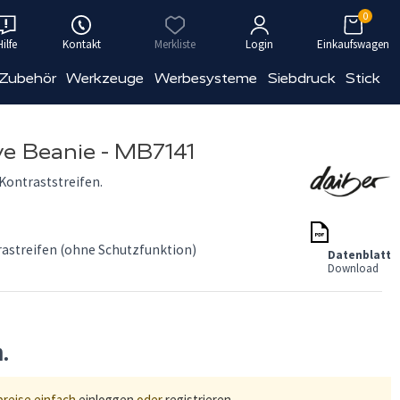
0
Hilfe
Kontakt
Merkliste
Login
Einkaufswagen
 Zubehör
Werkzeuge
Werbesysteme
Siebdruck
Stick
ve Beanie - MB7141
Kontraststreifen.
rastreifen (ohne Schutzfunktion)
Datenblatt
Download
n.
preise einfach
einloggen
oder
registrieren
.