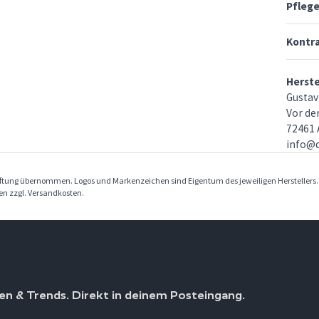
Pfleg
Kontr
Herst
Gustav
Vor de
72461 
info@d
Haftung übernommen. Logos und Markenzeichen sind Eigentum des jeweiligen Herstellers
ben zzgl. Versandkosten.
en & Trends. Direkt in deinem Posteingang.