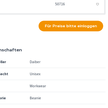
50716
Für Preise bitte einloggen
nschaften
ller
Daiber
lecht
Unisex
Workwear
orie
Beanie