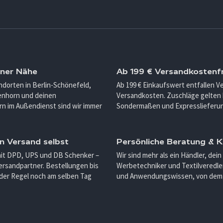
iner Nähe
Ab 199 € Versandkostenfr
ndorten in Berlin-Schönefeld,
Ab 199 € Einkaufswert entfallen 
enhorn und deinen
Versandkosten. Zuschläge gelten 
n im Außendienst sind wir immer
Sondermaßen und Expresslieferu
n Versand selbst
Persönliche Beratung &
mit DPD, UPS und DB Schenker –
Wir sind mehr als ein Händler, dein
ersandpartner. Bestellungen bis
Werbetechniker und Textilveredler
 der Regel noch am selben Tag
und Anwendungswissen, von dem d