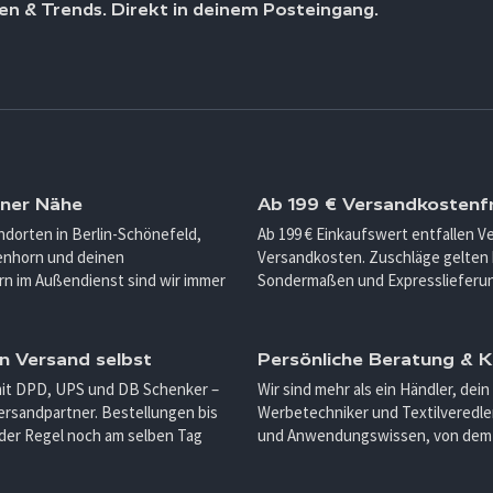
en & Trends. Direkt in deinem Posteingang.
iner Nähe
Ab 199 € Versandkostenfr
ndorten in Berlin-Schönefeld,
Ab 199 € Einkaufswert entfallen 
enhorn und deinen
Versandkosten. Zuschläge gelten 
n im Außendienst sind wir immer
Sondermaßen und Expresslieferu
n Versand selbst
Persönliche Beratung &
mit DPD, UPS und DB Schenker –
Wir sind mehr als ein Händler, dein
ersandpartner. Bestellungen bis
Werbetechniker und Textilveredler
 der Regel noch am selben Tag
und Anwendungswissen, von dem d