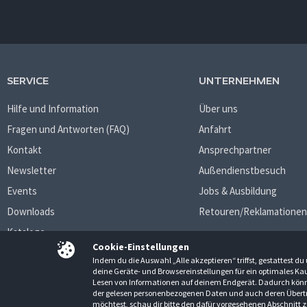
SERVICE
UNTERNEHMEN
Hilfe und Information
Über uns
Fragen und Antworten (FAQ)
Anfahrt
Kontakt
Ansprechpartner
Newsletter
Außendienstbesuch
Events
Jobs & Ausbildung
Downloads
Retouren/Reklamationen
Kataloge
Cookie-Einstellungen
Indem du die Auswahl „Alle akzeptieren“ triffst, gestattest 
deine Geräte- und Browsereinstellungen für ein optimales Kau
Lesen von Informationen auf deinem Endgerät. Dadurch könne
AGB
Datenschutzbestimmungen
Impressum
der gelesen personenbezogenen Daten und auch deren Übert
möchtest, schau dir bitte den dafür vorgesehenen Abschnitt z