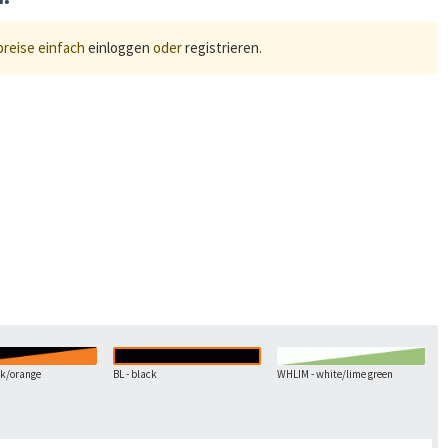
preise einfach
einloggen
oder
registrieren
.
ck/orange
BL - black
WHLIM - white/lime green