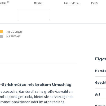
ESTAND
MENGE
KARTONINHALT
PREIS
MIT LIEFERZEIT
AUF ANFRAGE
Eige
Herste
Gesch
Strickmütze mit breitem Umschlag
accessoire, das durch seine große Auswahl an
Art
nd doppelt gestrickt, bietet sie hervorragende
Promotionaktionen oder im Arbeitsalltag.