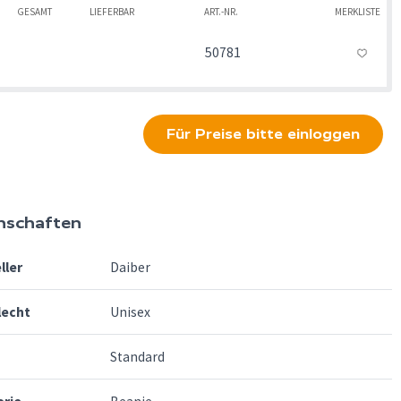
GESAMT
LIEFERBAR
ART.-NR.
MERKLISTE
50781
Für Preise bitte einloggen
nschaften
ller
Daiber
lecht
Unisex
Standard