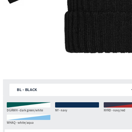
BL - BLACK
DGRWH - dark green/white
NY - navy
NYRD - navy/red
WHAQ - white/aqua