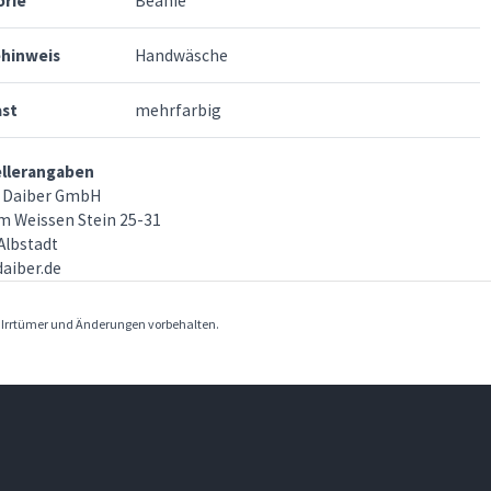
orie
Beanie
ehinweis
Handwäsche
ast
mehrfarbig
ellerangaben
 Daiber GmbH
m Weissen Stein 25-31
Albstadt
aiber.de
. Irrtümer und Änderungen vorbehalten.