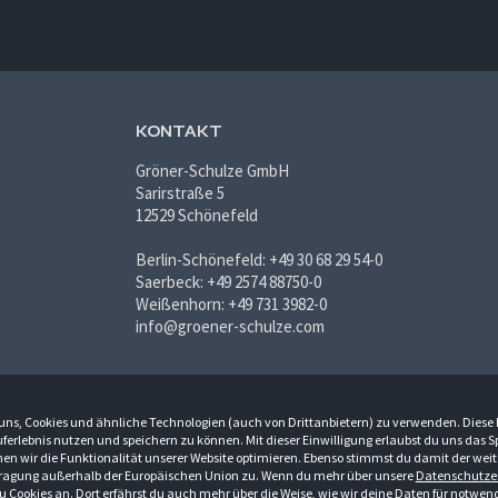
KONTAKT
Gröner-Schulze GmbH
Sarirstraße 5
12529 Schönefeld
Berlin-Schönefeld: +49 30 68 29 54-0
Saerbeck: +49 2574 88750-0
Weißenhorn: +49 731 3982-0
info@groener-schulze.com
du uns, Cookies und ähnliche Technologien (auch von Drittanbietern) zu verwenden. Diese
ferlebnis nutzen und speichern zu können. Mit dieser Einwilligung erlaubst du uns das 
n wir die Funktionalität unserer Website optimieren. Ebenso stimmst du damit der weit
ragung außerhalb der Europäischen Union zu. Wenn du mehr über unsere
Datenschutze
u Cookies an. Dort erfährst du auch mehr über die Weise, wie wir deine Daten für notwen