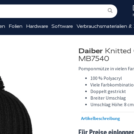
ien
Folien
Hardware
Software
Verbrauchsmaterialien &
Daiber
Knitted
MB7540
Pomponmütze in vielen Far
100 % Polyacryl
Viele Farbkombinati
Doppelt gestrickt
Breiter Umschlag
Umschlag Höhe: 8 cm
Artikelbeschreibung
Für Preise einlogge