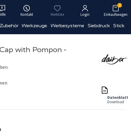
0
Hilfe
Kontakt
Merkliste
Login
Einkaufswagen
 Zubehör
Werkzeuge
Werbesysteme
Siebdruck
Stick
 Cap with Pompon -
ben.
onen
Datenblatt
Download
n.