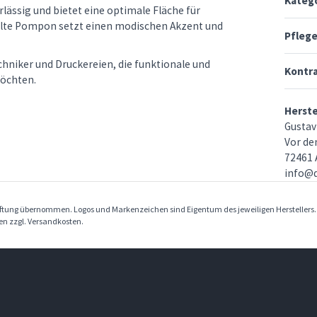
Kateg
lässig und bietet eine optimale Fläche für
pielte Pompon setzt einen modischen Akzent und
Pfleg
chniker und Druckereien, die funktionale und
Kontr
möchten.
Herst
Gustav
Vor de
72461 
info@d
Haftung übernommen. Logos und Markenzeichen sind Eigentum des jeweiligen Herstellers
ben zzgl. Versandkosten.