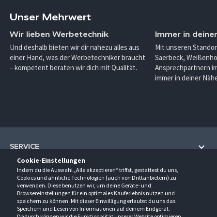
Unser Mehrwert
Wir lieben Werbetechnik
Immer in deine
Und deshalb bieten wir dir nahezu alles aus
Mit unseren Standor
einer Hand, was der Werbetechniker braucht
Saerbeck, Weißenho
– kompetent beraten wir dich mit Qualität.
Ansprechpartnern im
immer in deiner Nähe
SERVICE
Cookie-Einstellungen
Hilfe und Information
Indem du die Auswahl „Alle akzeptieren“ triffst, gestattest du uns,
UNTERNEHMEN
Cookies und ähnliche Technologien (auch von Drittanbietern) zu
Fragen und Antworten (FAQ)
verwenden. Diese benutzen wir, um deine Geräte- und
Über uns
Browsereinstellungen für ein optimales Kauferlebnis nutzen und
Kontakt
KONTAKT
speichern zu können. Mit dieser Einwilligung erlaubst du uns das
Anfahrt
Newsletter
Speichern und Lesen von Informationen auf deinem Endgerät.
Gröner-Schulze GmbH
Dadurch können wir die Funktionalität unserer Website optimieren.