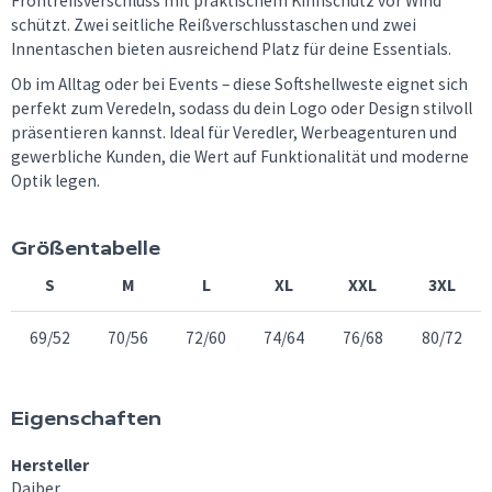
Frontreißverschluss mit praktischem Kinnschutz vor Wind
schützt. Zwei seitliche Reißverschlusstaschen und zwei
Innentaschen bieten ausreichend Platz für deine Essentials.
Ob im Alltag oder bei Events – diese Softshellweste eignet sich
perfekt zum Veredeln, sodass du dein Logo oder Design stilvoll
präsentieren kannst. Ideal für Veredler, Werbeagenturen und
gewerbliche Kunden, die Wert auf Funktionalität und moderne
Optik legen.
Größentabelle
S
M
L
XL
XXL
3XL
69/52
70/56
72/60
74/64
76/68
80/72
Eigenschaften
Hersteller
Daiber