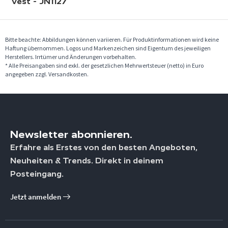
Vest - JN1127
Bitte beachte: Abbildungen können variieren. Für Produktinformationen wird keine
Haftung übernommen. Logos und Markenzeichen sind Eigentum des jeweiligen
Herstellers. Irrtümer und Änderungen vorbehalten.
* Alle Preisangaben sind exkl. der gesetzlichen Mehrwertsteuer (netto) in Euro
angegeben zzgl. Versandkosten.
Newsletter abonnieren.
Erfahre als Erstes von den besten Angeboten,
Neuheiten & Trends. Direkt in deinem
Posteingang.
Jetzt anmelden