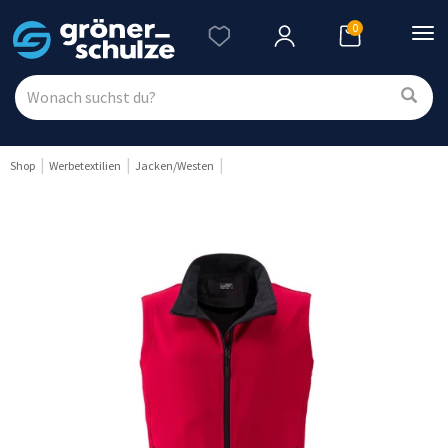
0
Nav
ein
Shop
Werbetextilien
Jacken/Westen