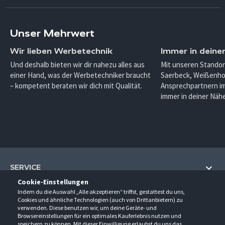
Unser Mehrwert
Wir lieben Werbetechnik
Immer in deine
Und deshalb bieten wir dir nahezu alles aus
Mit unseren Standor
einer Hand, was der Werbetechniker braucht
Saerbeck, Weißenho
– kompetent beraten wir dich mit Qualität.
Ansprechpartnern im
immer in deiner Nähe
SERVICE
Cookie-Einstellungen
Hilfe und Information
Indem du die Auswahl „Alle akzeptieren“ triffst, gestattest du uns,
UNTERNEHMEN
Cookies und ähnliche Technologien (auch von Drittanbietern) zu
Fragen und Antworten (FAQ)
verwenden. Diese benutzen wir, um deine Geräte- und
Über uns
Browsereinstellungen für ein optimales Kauferlebnis nutzen und
Kontakt
KONTAKT
speichern zu können. Mit dieser Einwilligung erlaubst du uns das