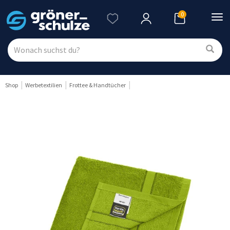
0
Nav
ein
Shop
Werbetextilien
Frottee & Handtücher