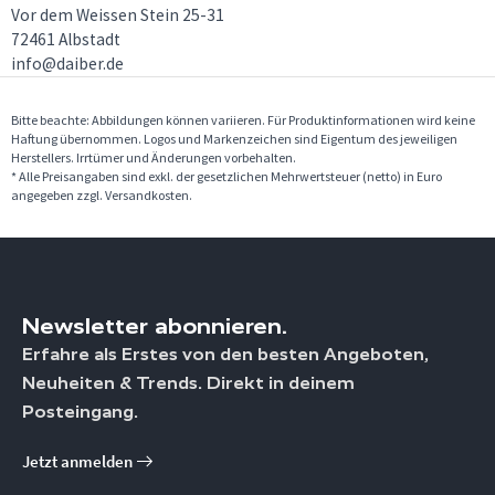
Vor dem Weissen Stein 25-31
72461 Albstadt
info@daiber.de
Bitte beachte: Abbildungen können variieren. Für Produktinformationen wird keine
Haftung übernommen. Logos und Markenzeichen sind Eigentum des jeweiligen
Herstellers. Irrtümer und Änderungen vorbehalten.
* Alle Preisangaben sind exkl. der gesetzlichen Mehrwertsteuer (netto) in Euro
angegeben zzgl. Versandkosten.
Newsletter abonnieren.
Erfahre als Erstes von den besten Angeboten,
Neuheiten & Trends. Direkt in deinem
Posteingang.
Jetzt anmelden