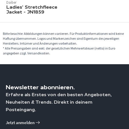
Daiber
Ladies' Stretchfleece
Jacket - JN1859
Bitte beachte: Abbildungen können variieren. Für Produktinformationen wird keine
Haftung übernommen. Logos und Markenzeichen sind Eigentum des jeweiligen
Herstellers. Irrtümer und Änderungen vorbehalten.
* Alle Preisangaben sind exkl. der gesetzlichen Mehrwertsteuer (netto) in Euro
angegeben zzgl. Versandkosten.
Newsletter abonnieren.
Erfahre als Erstes von den besten Angeboten,
Neuheiten & Trends. Direkt in deinem
Posteingang.
Jetzt anmelden