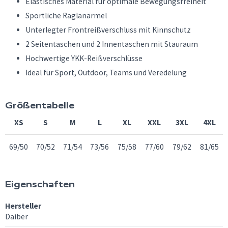
Elastisches Material für optimale Bewegungsfreiheit
Sportliche Raglanärmel
Unterlegter Frontreißverschluss mit Kinnschutz
2 Seitentaschen und 2 Innentaschen mit Stauraum
Hochwertige YKK-Reißverschlüsse
Ideal für Sport, Outdoor, Teams und Veredelung
Größentabelle
XS
S
M
L
XL
XXL
3XL
4XL
69/50
70/52
71/54
73/56
75/58
77/60
79/62
81/65
Eigenschaften
Hersteller
Daiber