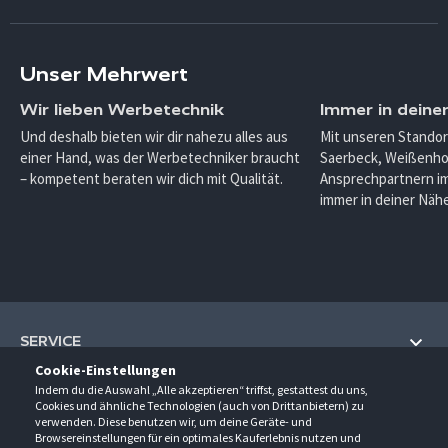
Unser Mehrwert
Wir lieben Werbetechnik
Immer in deine
Und deshalb bieten wir dir nahezu alles aus
Mit unseren Standor
einer Hand, was der Werbetechniker braucht
Saerbeck, Weißenho
– kompetent beraten wir dich mit Qualität.
Ansprechpartnern im
immer in deiner Nähe
SERVICE
Cookie-Einstellungen
Hilfe und Information
Indem du die Auswahl „Alle akzeptieren“ triffst, gestattest du uns,
UNTERNEHMEN
Cookies und ähnliche Technologien (auch von Drittanbietern) zu
Fragen und Antworten (FAQ)
verwenden. Diese benutzen wir, um deine Geräte- und
Über uns
Browsereinstellungen für ein optimales Kauferlebnis nutzen und
Kontakt
KONTAKT