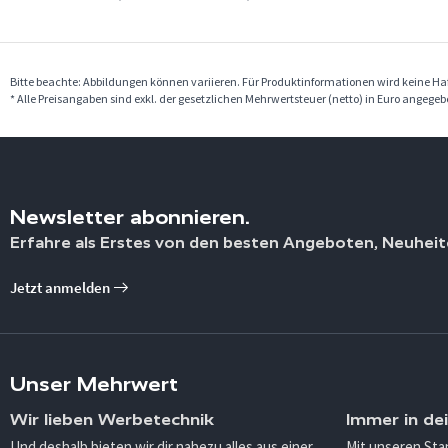
Bitte beachte: Abbildungen können variieren. Für Produktinformationen wird keine 
* Alle Preisangaben sind exkl. der gesetzlichen Mehrwertsteuer (netto) in Euro angege
Newsletter abonnieren.
Erfahre als Erstes von den besten Angeboten, Neuheit
Jetzt anmelden
Unser Mehrwert
Wir lieben Werbetechnik
Immer in de
Und deshalb bieten wir dir nahezu alles aus einer
Mit unseren Sta