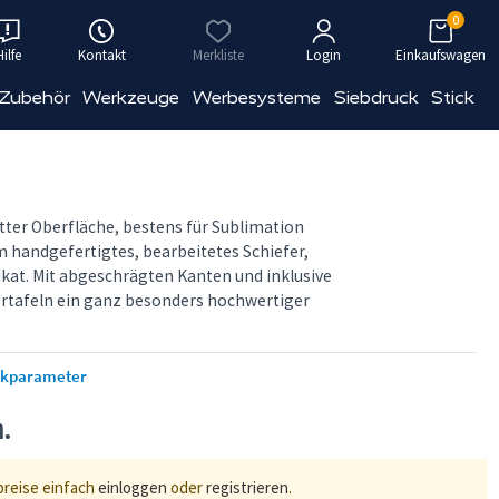
0
Hilfe
Kontakt
Merkliste
Login
Einkaufswagen
 Zubehör
Werkzeuge
Werbesysteme
Siebdruck
Stick
tter Oberfläche, bestens für Sublimation
m handgefertigtes, bearbeitetes Schiefer,
nikat. Mit abgeschrägten Kanten und inklusive
fertafeln ein ganz besonders hochwertiger
ckparameter
n.
preise einfach
einloggen
oder
registrieren
.