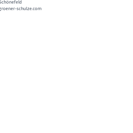
Schönefeld
groener-schulze.com