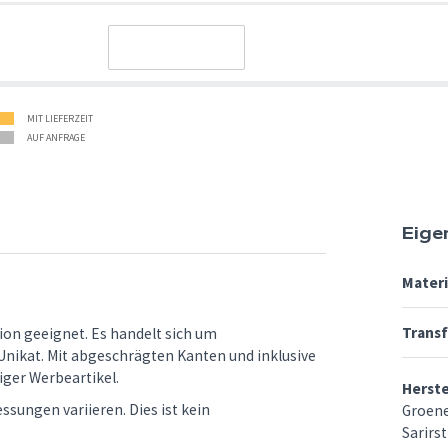
MIT LIEFERZEIT
AUF ANFRAGE
Eige
Materi
Trans
ion geeignet. Es handelt sich um
 Unikat. Mit abgeschrägten Kanten und inklusive
iger Werbeartikel.
Herst
sungen variieren. Dies ist kein
Groen
Sarirst