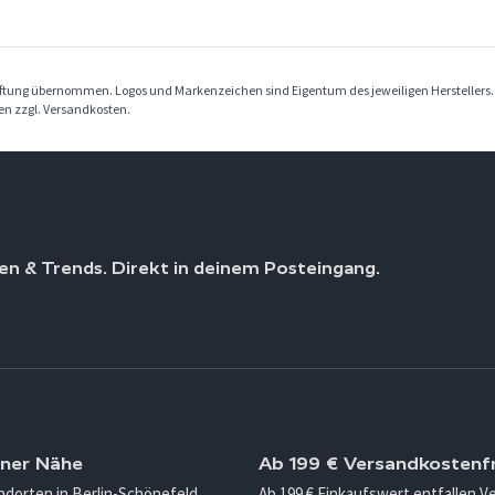
Haftung übernommen. Logos und Markenzeichen sind Eigentum des jeweiligen Herstellers
ben zzgl. Versandkosten.
en & Trends. Direkt in deinem Posteingang.
iner Nähe
Ab 199 € Versandkostenfr
ndorten in Berlin-Schönefeld,
Ab 199 € Einkaufswert entfallen 