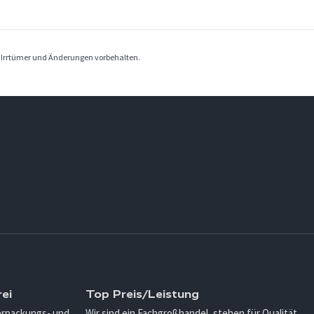
. Irrtümer und Änderungen vorbehalten.
ei
Top Preis/Leistung
Verpackungs- und
Wir sind ein Fachgroßhandel, stehen für Qualität