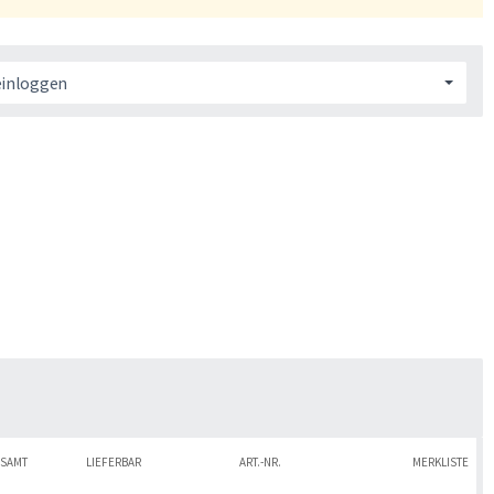
einloggen
SAMT
LIEFERBAR
ART.-NR.
MERKLISTE