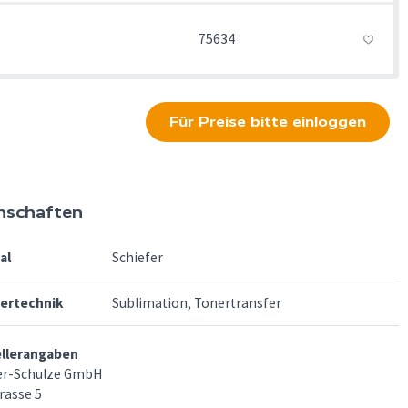
75634
Für Preise bitte einloggen
nschaften
al
Schiefer
fertechnik
Sublimation, Tonertransfer
ellerangaben
er-Schulze GmbH
rasse 5