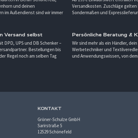
enhorn und deinen
Versandkosten. Zuschläge gelten 
n im Außendienst sind wir immer
Sondermaßen und Expresslieferu
n Versand selbst
Persönliche Beratung &
mit DPD, UPS und DB Schenker –
Wir sind mehr als ein Händler, dein
ersandpartner. Bestellungen bis
Werbetechniker und Textilveredler
 der Regel noch am selben Tag
und Anwendungswissen, von dem d
KONTAKT
Gröner-Schulze GmbH
Sarirstraße 5
12529 Schönefeld