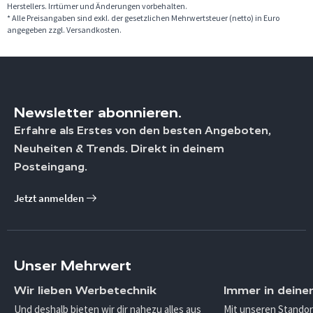
Herstellers. Irrtümer und Änderungen vorbehalten.
* Alle Preisangaben sind exkl. der gesetzlichen Mehrwertsteuer (netto) in Euro
angegeben zzgl. Versandkosten.
Newsletter abonnieren.
Erfahre als Erstes von den besten Angeboten,
Neuheiten & Trends. Direkt in deinem
Posteingang.
Jetzt anmelden
Unser Mehrwert
Wir lieben Werbetechnik
Immer in deine
Und deshalb bieten wir dir nahezu alles aus
Mit unseren Standor