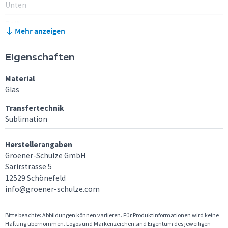
Unten
Zeit
Mehr anzeigen
6 Minuten
Eigenschaften
Hinweis
Bei den Verarbeitungsempfehlungen handelt es sich um
Standardeinstellungen, die du je nach
Bedruckstoffen/Umgebungstemperaturen/Größe des Motivs und deiner
Material
Transferpresse möglicherweise anpassen musst. Die angegebenen
Glas
Richtparameter basieren auf Drucktests, die unter Verwendung von Schulze
Transferpressen, wie beispielsweise der Schulze Mug 1 Press, Mug 4 Press, Swing
Transfertechnik
Press oder der Mug Oven Box entstanden sind. Vorversuche sind unbedingt
Sublimation
erforderlich. Irrtümer vorbehalten.
Herstellerangaben
Groener-Schulze GmbH
Sarirstrasse 5
12529 Schönefeld
info@groener-schulze.com
Bitte beachte: Abbildungen können variieren. Für Produktinformationen wird keine
Haftung übernommen. Logos und Markenzeichen sind Eigentum des jeweiligen