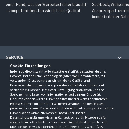
einer Hand, was der Werbetechniker braucht
Saerbeck, Weißenho
– kompetent beraten wir dich mit Qualität.
Ansprechpartnern im
immer in deiner Nähe
SERVICE
Cookie-Einstellungen
Hilfe und Information
Indem du die Auswahl „Alle akzeptieren“ triffst, gestattest du uns,
UNTERNEHMEN
Cookies und ähnliche Technologien (auch von Drittanbietern) zu
Fragen und Antworten (FAQ)
verwenden. Diese benutzen wir, um deine Geräte- und
Über uns
Browsereinstellungen für ein optimales Kauferlebnis nutzen und
Kontakt
KONTAKT
speichern zu können. Mit dieser Einwilligung erlaubst du uns das
Anfahrt
Newsletter
Speichern und Lesen von Informationen auf deinem Endgerät.
Gröner-Schulze GmbH
Dadurch können wir die Funktionalität unserer Website optimieren.
Ansprechpartner
ÖFFNUNGSZEITEN
Sarirstraße 5
Events
Ebenso stimmst du damit der weiteren Verarbeitung der gelesen
12529 Schönefeld
personenbezogenen Daten und auch deren Übertragung außerhalb der
Außendienstbesuch
Montag - Donnerstag
9:00 - 17:00
Downloads
Europäischen Union zu. Wenn du mehr über unsere
FOLGE UNS
Freitag
9:00 - 15:00
Datenschutzerklärung
wissen möchtest, schau dir bitte den dafür
Jobs & Ausbildung
Berlin-Schönefeld: +49 30 68 29 54-0
Kataloge
vorgesehenen Abschnitt zu Cookies an. Dort erfährst du auch mehr
Saerbeck: +49 2574 88750-0
Retouren/Reklamationen
über die Weise, wie wir deine Daten für notwendige Zwecke (z.B.