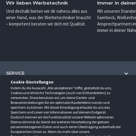
Wir lieben Werbetechnik
Immer in deine
Und deshalb bieten wir dir nahezu alles aus
Mit unseren Standor
einer Hand, was der Werbetechniker braucht
Saerbeck, Weißenho
– kompetent beraten wir dich mit Qualität.
Ansprechpartnern im
immer in deiner Nähe
SERVICE
Cookie-Einstellungen
Hilfe und Information
Indem du die Auswahl „Alle akzeptieren“ triffst, gestattest du uns,
UNTERNEHMEN
Cookies und ähnliche Technologien (auch von Drittanbietern) zu
Fragen und Antworten (FAQ)
verwenden. Diese benutzen wir, um deine Geräte- und
Über uns
Browsereinstellungen für ein optimales Kauferlebnis nutzen und
Kontakt
KONTAKT
speichern zu können. Mit dieser Einwilligung erlaubst du uns das
Anfahrt
Newsletter
Speichern und Lesen von Informationen auf deinem Endgerät.
Gröner-Schulze GmbH
Dadurch können wir die Funktionalität unserer Website optimieren.
Ansprechpartner
ÖFFNUNGSZEITEN
Sarirstraße 5
Events
Ebenso stimmst du damit der weiteren Verarbeitung der gelesen
12529 Schönefeld
personenbezogenen Daten und auch deren Übertragung außerhalb der
Außendienstbesuch
Montag - Donnerstag
9:00 - 17:00
Downloads
Europäischen Union zu. Wenn du mehr über unsere
FOLGE UNS