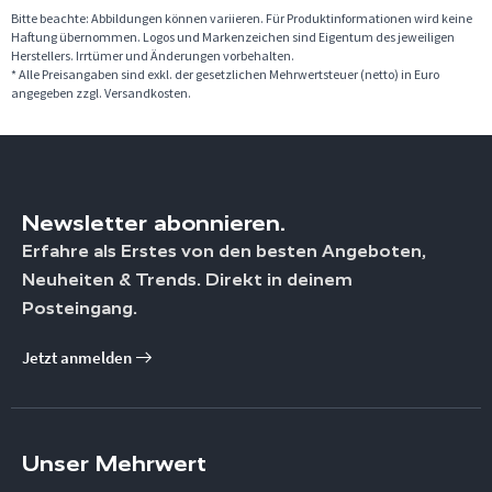
Bitte beachte: Abbildungen können variieren. Für Produktinformationen wird keine
Haftung übernommen. Logos und Markenzeichen sind Eigentum des jeweiligen
Herstellers. Irrtümer und Änderungen vorbehalten.
* Alle Preisangaben sind exkl. der gesetzlichen Mehrwertsteuer (netto) in Euro
angegeben zzgl. Versandkosten.
Newsletter abonnieren.
Erfahre als Erstes von den besten Angeboten,
Neuheiten & Trends. Direkt in deinem
Posteingang.
Jetzt anmelden
Unser Mehrwert