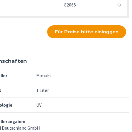
82065
Für Preise bitte einloggen
nschaften
ller
Mimaki
t
1 Liter
ologie
UV
ellerangaben
i Deutschland GmbH