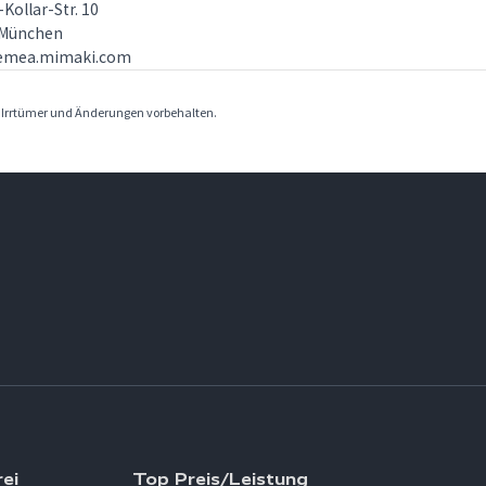
Kollar-Str. 10
 München
emea.mimaki.com
. Irrtümer und Änderungen vorbehalten.
ei
Top Preis/Leistung