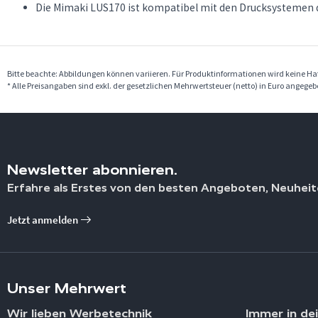
Die Mimaki LUS170 ist kompatibel mit den Drucksystemen 
Bitte beachte: Abbildungen können variieren. Für Produktinformationen wird keine 
* Alle Preisangaben sind exkl. der gesetzlichen Mehrwertsteuer (netto) in Euro angege
Newsletter abonnieren.
Erfahre als Erstes von den besten Angeboten, Neuheit
Jetzt anmelden
Unser Mehrwert
Wir lieben Werbetechnik
Immer in de