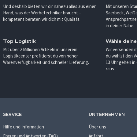
Und deshalb bieten wir dir nahezu alles aus einer
Mit unseren Sta
Hand, was der Werbetechniker braucht –
Saerbeck, Weiß
kompetent beraten wir dich mit Qualität.
Ansprechpartner
in deiner Nähe.
Top Logistik
Wähle deine
Mit über 2 Millionen Artikeln in unserem
Wir versenden 
Logistikcenter profitierst du von hoher
du wählst den V
Warenverfügbarkeit und schneller Lieferung.
13 Uhr gehen in
raus.
SERVICE
UNTERNEHMEN
Hilfe und Information
Über uns
Fragen und Antworten (FAQ)
Anfahrt