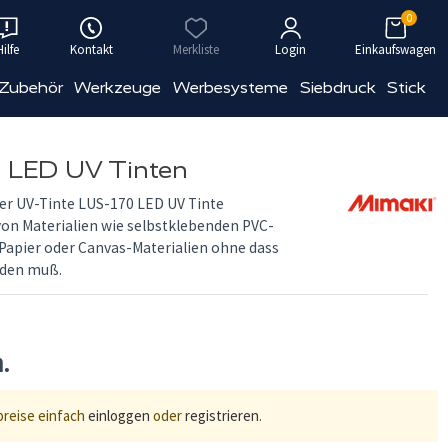
0
Hilfe
Kontakt
Merkliste
Login
Einkaufswagen
 Zubehör
Werkzeuge
Werbesysteme
Siebdruck
Stick
 LED UV Tinten
der UV-Tinte LUS-170 LED UV Tinte
on Materialien wie selbstklebenden PVC-
 Papier oder Canvas-Materialien ohne dass
rden muß.
n.
preise einfach
einloggen
oder
registrieren
.