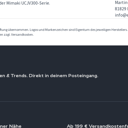
Martin-
der Mimaki UCJV300-Serie.
81829
info@
Haftung übernommen. Logos und Markenzeichen sind Eigentum des jeweiligen Herstellers
ben zzgl. Versandkosten.
en & Trends. Direkt in deinem Posteingang.
iner Nähe
Ab 199 € Versandkostenfr