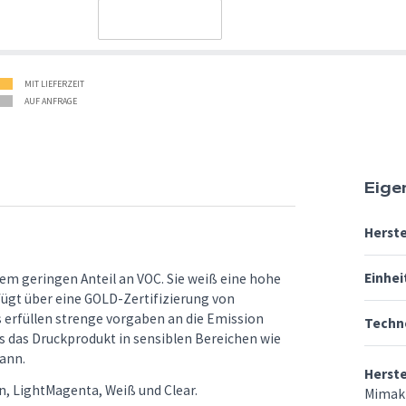
MIT LIEFERZEIT
AUF ANFRAGE
Eige
Herste
Einhei
nem geringen Anteil an VOC. Sie weiß eine hohe
rfügt über eine GOLD-Zertifizierung von
rfüllen strenge vorgaben an die Emission
Techn
s das Druckprodukt in sensiblen Bereichen wie
ann.
Herst
an, LightMagenta, Weiß und Clear.
Mimak