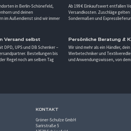
ndorten in Berlin-Schönefeld,
Ab 199 € Einkaufswert entfallen 
enhorn und deinen
Versandkosten. Zuschläge gelten 
n im Außendienst sind wir immer
Sondermaßen und Expresslieferu
n Versand selbst
Persönliche Beratung &
mit DPD, UPS und DB Schenker –
Wir sind mehr als ein Händler, dein
ersandpartner. Bestellungen bis
Werbetechniker und Textilveredler
 der Regel noch am selben Tag
und Anwendungswissen, von dem d
KONTAKT
Gröner-Schulze GmbH
Sarirstraße 5