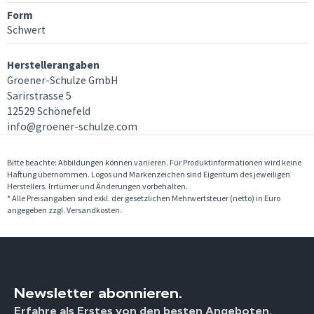
Form
Schwert
Herstellerangaben
Groener-Schulze GmbH
Sarirstrasse 5
12529 Schönefeld
info@groener-schulze.com
Bitte beachte: Abbildungen können variieren. Für Produktinformationen wird keine
Haftung übernommen. Logos und Markenzeichen sind Eigentum des jeweiligen
Herstellers. Irrtümer und Änderungen vorbehalten.
* Alle Preisangaben sind exkl. der gesetzlichen Mehrwertsteuer (netto) in Euro
angegeben zzgl. Versandkosten.
Newsletter abonnieren.
Erfahre als Erstes von den besten Angeboten,