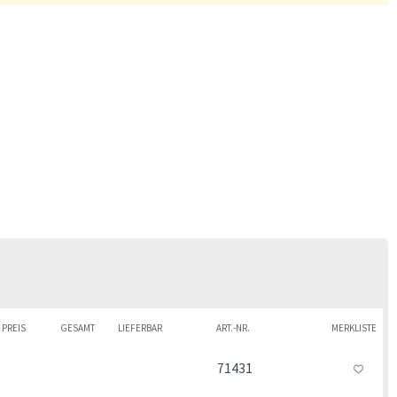
PREIS
GESAMT
LIEFERBAR
ART.-NR.
MERKLISTE
71431