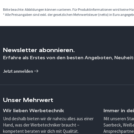
Bitte beachte: Abbildungen können variieren. Für Produktinformationen wird keine 
* Alle Preisangaben sind exkl. der gesetzlichen Mehrwertsteuer (netto) in Euro angege
Newsletter abonnieren.
Erfahre als Erstes von den besten Angeboten, Neuheit
Jetzt anmelden
Unser Mehrwert
Wir lieben Werbetechnik
Immer in de
Und deshalb bieten wir dir nahezu alles aus einer
Mit unseren Sta
Hand, was der Werbetechniker braucht –
Saerbeck, Weiß
kompetent beraten wir dich mit Qualität.
Ansprechpartner