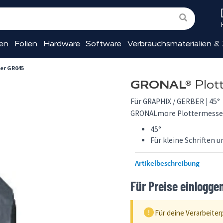
ien
Folien
Hardware
Software
Verbrauchsmaterialien &
er GR045
GRONAL®
Plot
Für GRAPHIX / GERBER | 45°
GRONALmore Plottermesser 
45°
Für kleine Schriften u
Artikelbeschreibung
Für Preise einlogge
Für deine Verarbeiter