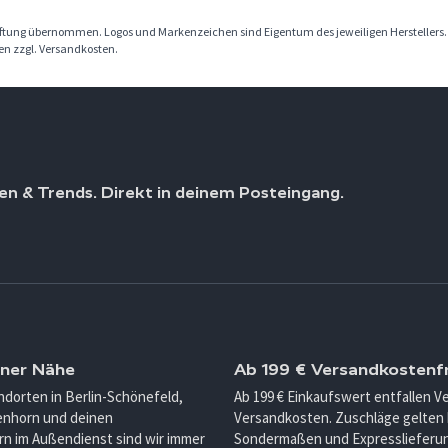
Haftung übernommen. Logos und Markenzeichen sind Eigentum des jeweiligen Herstellers
ben zzgl. Versandkosten.
en & Trends. Direkt in deinem Posteingang.
iner Nähe
Ab 199 € Versandkostenfr
ndorten in Berlin-Schönefeld,
Ab 199 € Einkaufswert entfallen 
enhorn und deinen
Versandkosten. Zuschläge gelten 
n im Außendienst sind wir immer
Sondermaßen und Expresslieferu