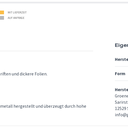
MIT LIEFERZEIT
AUF ANFRAGE
Eige
Herste
Form
riften und dickere Folien.
Herst
Groen
Sarirst
tmetall hergestellt und überzeugt durch hohe
12529 
info@