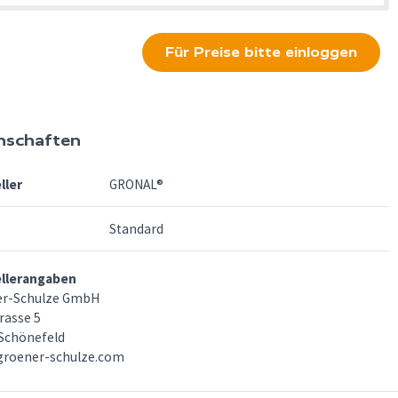
Für Preise bitte einloggen
nschaften
ller
GRONAL®
Standard
ellerangaben
er-Schulze GmbH
rasse 5
Schönefeld
groener-schulze.com