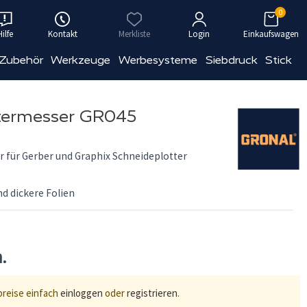
0
Hilfe
Kontakt
Merkliste
Login
Einkaufswagen
 Zubehör
Werkzeuge
Werbesysteme
Siebdruck
Stick
termesser GR045
für Gerber und Graphix Schneideplotter
nd dickere Folien
n.
preise einfach
einloggen
oder
registrieren
.