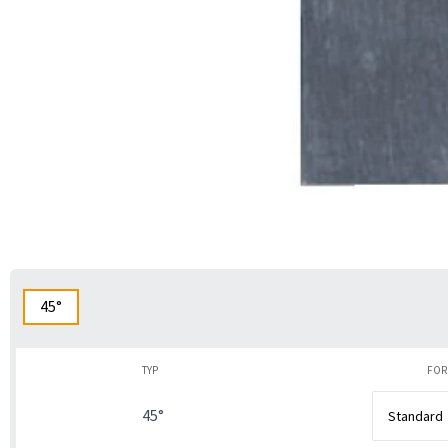
45°
TYP
FO
45°