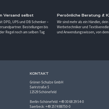
n Versand selbst
Persönliche Beratung &
mit DPD, UPS und DB Schenker –
Wir sind mehr als ein Händler, dein
ersandpartner. Bestellungen bis
Werbetechniker und Textilveredler
 der Regel noch am selben Tag
und Anwendungswissen, von dem d
KONTAKT
Gröner-Schulze GmbH
Sarirstraße 5
12529 Schönefeld
Berlin-Schönefeld: +49 30 68 29 54-0
Saerbeck: +49 2574 88750-0