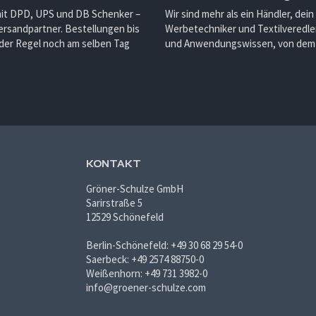
mit DPD, UPS und DB Schenker –
Wir sind mehr als ein Händler, dein
ersandpartner. Bestellungen bis
Werbetechniker und Textilveredler
 der Regel noch am selben Tag
und Anwendungswissen, von dem d
KONTAKT
Gröner-Schulze GmbH
Sarirstraße 5
12529 Schönefeld
Berlin-Schönefeld: +49 30 68 29 54-0
Saerbeck: +49 2574 88750-0
Weißenhorn: +49 731 3982-0
info@groener-schulze.com