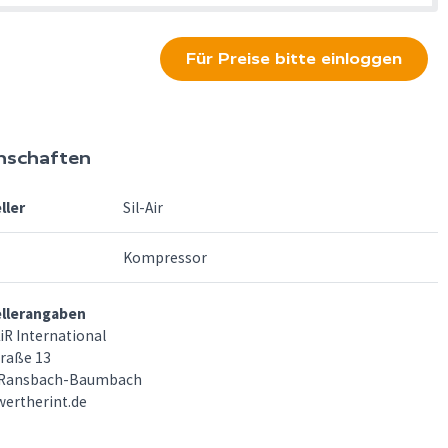
Für Preise bitte einloggen
nschaften
ller
Sil-Air
Kompressor
ellerangaben
R International
raße 13
 Ransbach-Baumbach
ertherint.de