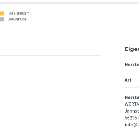
MIT LIEFERZEIT
AUF ANFRAGE
Eige
Herste
Art
Herst
WERTAi
Jahnst
56235
info@w