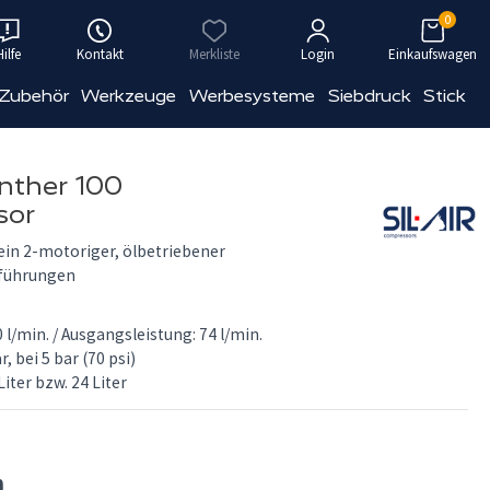
0
Hilfe
Kontakt
Merkliste
Login
Einkaufswagen
 Zubehör
Werkzeuge
Werbesysteme
Siebdruck
Stick
nther 100
sor
 ein 2-motoriger, ölbetriebener
sführungen
 l/min. / Ausgangsleistung: 74 l/min.
r, bei 5 bar (70 psi)
iter bzw. 24 Liter
n.