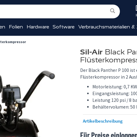
ien
Folien
Hardware
Software
Verbrauchsmaterialien &
üsterkompressor
Sil-Air
Black Pa
Flüsterkompres
Der Black Panther P 100 ist
Flüsterkompressor in 2 Au
Motorleistung: 0,7 KW
Eingangsleistung: 100
Leistung 120 psi / 8 ba
Behältervolumen: 50 L
Artikelbeschreibung
Für Preise einlogge