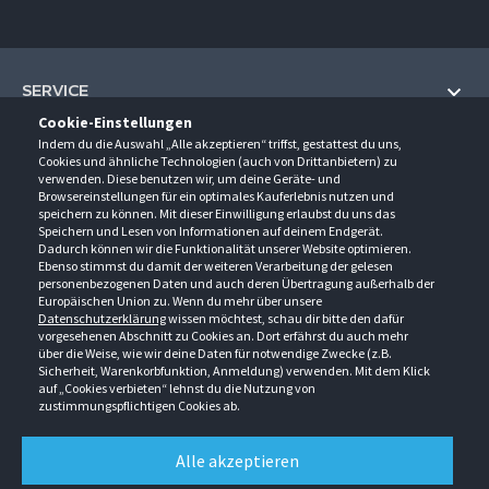
SERVICE
Cookie-Einstellungen
Hilfe und Information
Indem du die Auswahl „Alle akzeptieren“ triffst, gestattest du uns,
UNTERNEHMEN
Cookies und ähnliche Technologien (auch von Drittanbietern) zu
Fragen und Antworten (FAQ)
verwenden. Diese benutzen wir, um deine Geräte- und
Über uns
Browsereinstellungen für ein optimales Kauferlebnis nutzen und
Kontakt
KONTAKT
speichern zu können. Mit dieser Einwilligung erlaubst du uns das
Anfahrt
Newsletter
Speichern und Lesen von Informationen auf deinem Endgerät.
Gröner-Schulze GmbH
Dadurch können wir die Funktionalität unserer Website optimieren.
Ansprechpartner
ÖFFNUNGSZEITEN
Sarirstraße 5
Events
Ebenso stimmst du damit der weiteren Verarbeitung der gelesen
12529 Schönefeld
personenbezogenen Daten und auch deren Übertragung außerhalb der
Außendienstbesuch
Montag - Donnerstag
9:00 - 17:00
Downloads
Europäischen Union zu. Wenn du mehr über unsere
FOLGE UNS
Freitag
9:00 - 15:00
Datenschutzerklärung
wissen möchtest, schau dir bitte den dafür
Jobs & Ausbildung
Berlin-Schönefeld: +49 30 68 29 54-0
Kataloge
vorgesehenen Abschnitt zu Cookies an. Dort erfährst du auch mehr
Saerbeck: +49 2574 88750-0
Retouren/Reklamationen
über die Weise, wie wir deine Daten für notwendige Zwecke (z.B.
Weißenhorn: +49 731 3982-0
Sicherheit, Warenkorbfunktion, Anmeldung) verwenden. Mit dem Klick
auf „Cookies verbieten“ lehnst du die Nutzung von
info@groener-schulze.com
zustimmungspflichtigen Cookies ab.
AGB
Datenschutzbestimmungen
Impressum
Alle akzeptieren
Alle Rechte vorbehalten. © Gröner-Schulze GmbH 2026 Verkauf nur an Unternehmer,