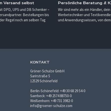
n Versand selbst
Persönliche Beratung &
mit DPD, UPS und DB Schenker –
Wir sind mehr als ein Händler, dein
ersandpartner. Bestellungen bis
Werbetechniker und Textilveredler
 der Regel noch am selben Tag
und Anwendungswissen, von dem d
KONTAKT
Gröner-Schulze GmbH
Sarirstraße 5
12529 Schönefeld
Berlin-Schönefeld: +49 30 68 29 54-0
Saerbeck: +49 2574 88750-0
Weißenhorn: +49 731 3982-0
info@groener-schulze.com