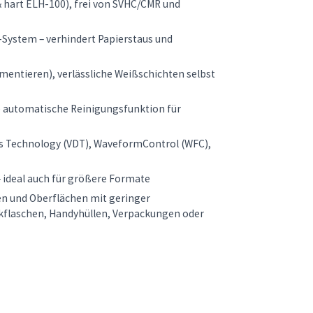
 hart ELH-100), frei von SVHC/CMR und
-System – verhindert Papierstaus und
imentieren), verlässliche Weißschichten selbst
e automatische Reinigungsfunktion für
ts Technology (VDT), WaveformControl (WFC),
 ideal auch für größere Formate
n und Oberflächen mit geringer
inkflaschen, Handyhüllen, Verpackungen oder