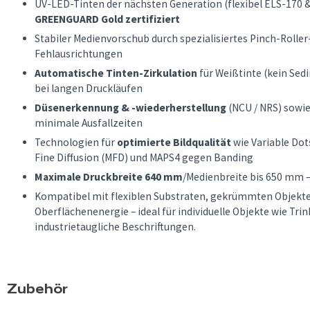
UV-LED-Tinten der nächsten Generation (flexibel ELS-170 &
GREENGUARD Gold zertifiziert
Stabiler Medienvorschub durch spezialisiertes Pinch-Roller
Fehlausrichtungen
Automatische Tinten-Zirkulation
für Weißtinte (kein Sed
bei langen Druckläufen
Düsenerkennung & -wiederherstellung
(NCU / NRS) sowi
minimale Ausfallzeiten
Technologien für
optimierte Bildqualität
wie Variable Do
Fine Diffusion (MFD) und MAPS4 gegen Banding
Maximale Druckbreite 640 mm
/Medienbreite bis 650 mm –
Kompatibel mit flexiblen Substraten, gekrümmten Objekte
Oberflächenenergie – ideal für individuelle Objekte wie Tr
industrietaugliche Beschriftungen.
Zubehör