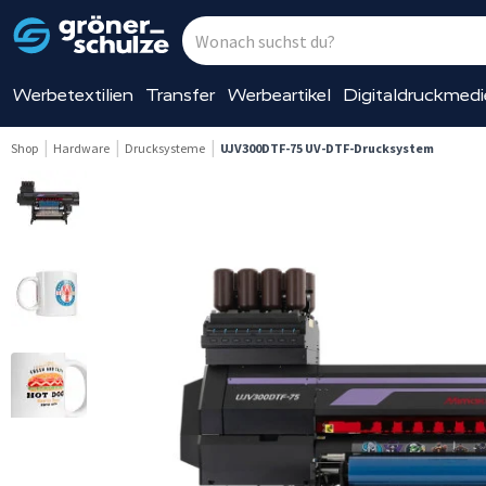
Werbetextilien
Transfer
Werbeartikel
Digitaldruckmed
Shop
Hardware
Drucksysteme
UJV300DTF-75 UV-DTF-Drucksystem