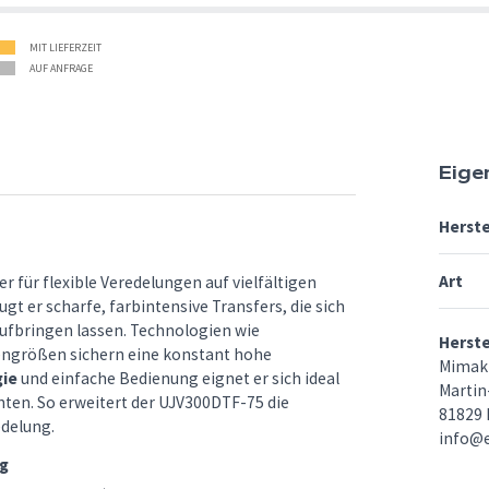
MIT LIEFERZEIT
AUF ANFRAGE
Eige
Herste
Art
r für flexible Veredelungen auf vielfältigen
t er scharfe, farbintensive Transfers, die sich
ufbringen lassen. Technologien wie
Herst
ngrößen sichern eine konstant hohe
Mimak
gie
und einfache Bedienung eignet er sich ideal
Martin-
hten. So erweitert der UJV300DTF-75 die
81829
delung.
info@
ng