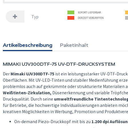
SOFORT LIEFERBAR
Typ
DERZEIT VERGRIFFEN
Artikelbeschreibung
Paketinhalt
MIMAKI
UJV300DTF-75 UV-DTF-DRUCKSYSTEM
Der
Mimaki UJV300DTF-75
ist ein leistungsstarker UV-DTF-Drucke
Oberflächen. Mit UV-LED-Tinten und stabiler Medienführung erzeug
problemlos auch auf gekrümmte oder strukturierte Materialien a
Weißtinten-Zirkulation,
Düsenerkennung und variable Tröpfche
Druckqualität. Durch seine
umweltfreundliche Tintentechnolo
für Betriebe, die hochwertige Individualisierungen anbieten möc
kreativen Möglichkeiten in Werbung, Promotion und Produktvere
On-demand Piezo-Druckkopf mit bis zu
1.200 dpi Auflösu