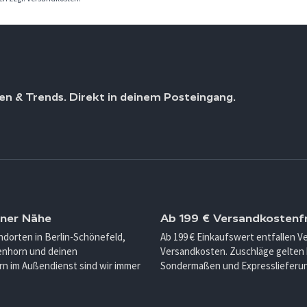
en & Trends. Direkt in deinem Posteingang.
iner Nähe
Ab 199 € Versandkostenfr
ndorten in Berlin-Schönefeld,
Ab 199 € Einkaufswert entfallen 
enhorn und deinen
Versandkosten. Zuschläge gelten 
n im Außendienst sind wir immer
Sondermaßen und Expresslieferu