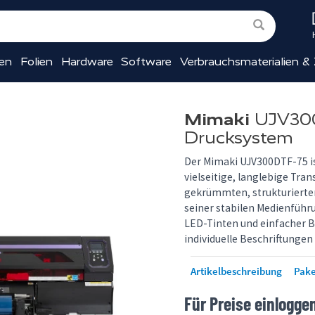
ien
Folien
Hardware
Software
Verbrauchsmaterialien &
Mimaki
UJV300
Drucksystem
Der Mimaki UJV300DTF-75 i
vielseitige, langlebige Tra
gekrümmten, strukturierten
seiner stabilen Medienfüh
LED-Tinten und einfacher B
individuelle Beschriftunge
Artikelbeschreibung
Pake
Für Preise einlogge