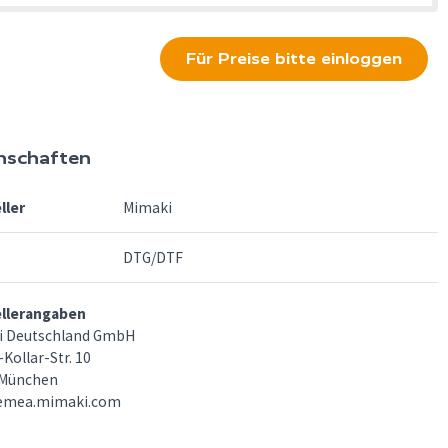
Für Preise bitte einloggen
nschaften
ller
Mimaki
DTG/DTF
ellerangaben
i Deutschland GmbH
Kollar-Str. 10
 München
emea.mimaki.com