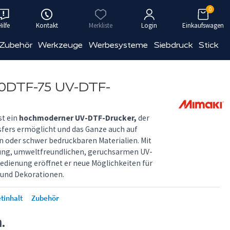
0
Hilfe
Kontakt
Merkliste
Login
Einkaufswagen
 Zubehör
Werkzeuge
Werbesysteme
Siebdruck
Stick
DTF-75 UV-DTF-
st ein
hochmoderner UV-DTF-Drucker,
der
nsfers ermöglicht und das Ganze auch auf
 oder schwer bedruckbaren Materialien. Mit
rung, umweltfreundlichen, geruchsarmen UV-
edienung eröffnet er neue Möglichkeiten für
n und Dekorationen.
tinhalt
Zubehör
n.