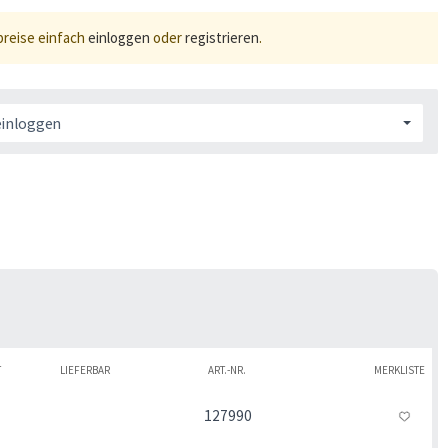
preise einfach
einloggen
oder
registrieren
.
einloggen
T
LIEFERBAR
ART.-NR.
MERKLISTE
127990