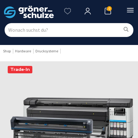
0
Nav
ein
Shop
Hardware
Drucksysteme
Trade-In