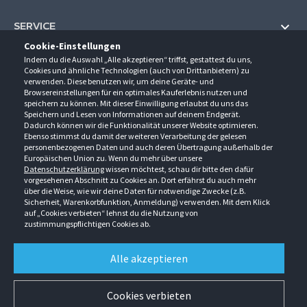
SERVICE
Cookie-Einstellungen
Hilfe und Information
Indem du die Auswahl „Alle akzeptieren“ triffst, gestattest du uns,
UNTERNEHMEN
Cookies und ähnliche Technologien (auch von Drittanbietern) zu
Fragen und Antworten (FAQ)
verwenden. Diese benutzen wir, um deine Geräte- und
Über uns
Browsereinstellungen für ein optimales Kauferlebnis nutzen und
Kontakt
KONTAKT
speichern zu können. Mit dieser Einwilligung erlaubst du uns das
Anfahrt
Speichern und Lesen von Informationen auf deinem Endgerät.
Newsletter
Gröner-Schulze GmbH
Dadurch können wir die Funktionalität unserer Website optimieren.
Ansprechpartner
ÖFFNUNGSZEITEN
Sarirstraße 5
Events
Ebenso stimmst du damit der weiteren Verarbeitung der gelesen
12529 Schönefeld
personenbezogenen Daten und auch deren Übertragung außerhalb der
Außendienstbesuch
Montag - Donnerstag
9:00 - 17:00
Downloads
Europäischen Union zu. Wenn du mehr über unsere
FOLGE UNS
Freitag
9:00 - 15:00
Datenschutzerklärung
wissen möchtest, schau dir bitte den dafür
Jobs & Ausbildung
Berlin-Schönefeld: +49 30 68 29 54-0
Kataloge
vorgesehenen Abschnitt zu Cookies an. Dort erfährst du auch mehr
Saerbeck: +49 2574 88750-0
Retouren/Reklamationen
über die Weise, wie wir deine Daten für notwendige Zwecke (z.B.
Weißenhorn: +49 731 3982-0
Sicherheit, Warenkorbfunktion, Anmeldung) verwenden. Mit dem Klick
auf „Cookies verbieten“ lehnst du die Nutzung von
info@groener-schulze.com
zustimmungspflichtigen Cookies ab.
AGB
Datenschutzbestimmungen
Impressum
Alle akzeptieren
Alle Rechte vorbehalten. © Gröner-Schulze GmbH 2026 Verkauf nur an Unternehmer,
Gewerbetreibende, Freiberufler und öffentliche Institutionen. Kein Verkauf an
Verbraucher. Alle Preise in EURO zzgl. MwSt ab Werk zzgl. Versandkosten. Irrtümer
Cookies verbieten
vorbehalten.