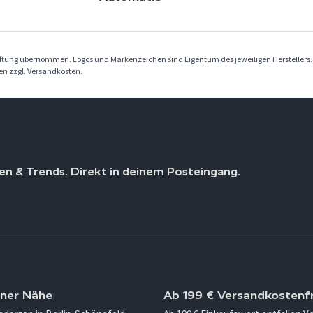
Haftung übernommen. Logos und Markenzeichen sind Eigentum des jeweiligen Herstellers
ben zzgl. Versandkosten.
en & Trends. Direkt in deinem Posteingang.
iner Nähe
Ab 199 € Versandkostenfr