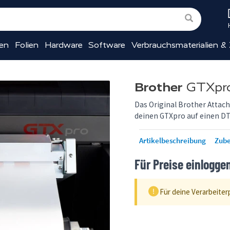
ien
Folien
Hardware
Software
Verbrauchsmaterialien &
Brother
GTXpro
Das Original Brother Attac
deinen GTXpro auf einen DT
Artikelbeschreibung
Zub
Für Preise einlogge
Für deine Verarbeiter