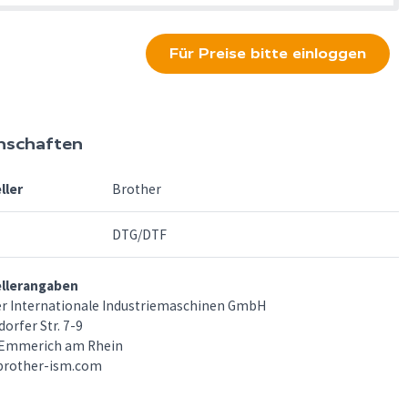
Für Preise bitte einloggen
nschaften
ller
Brother
DTG/DTF
ellerangaben
r Internationale Industriemaschinen GmbH
orfer Str. 7-9
 Emmerich am Rhein
brother-ism.com