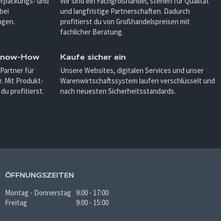
Verpackungs- und
Wir sind ein Fachgroßhandel, stehen für Qualität
bei
und langfristige Partnerschaften. Dadurch
ngen.
profitierst du von Großhandelspreisen mit
fachlicher Beratung.
 Know-How
Kaufe sicher ein
 Partner für
Unsere Websites, digitalen Services und unser
. Mit Produkt-
Warenwirtschaftssystem laufen verschlüsselt und
u profitierst.
nach neuesten Sicherheitsstandards.
ÖFFNUNGSZEITEN
Montag - Donnerstag
9:00 - 17:00
Freitag
9:00 - 15:00