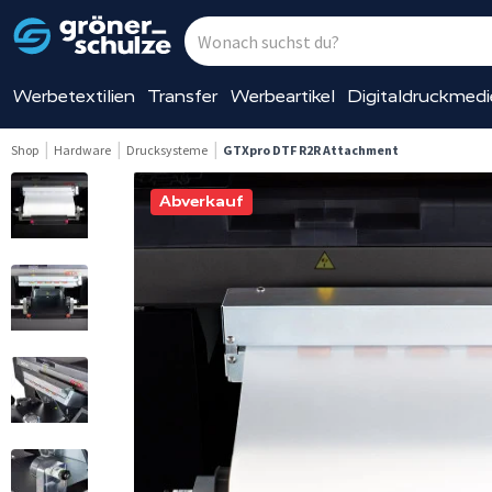
Werbetextilien
Transfer
Werbeartikel
Digitaldruckmed
Shop
Hardware
Drucksysteme
GTXpro DTF R2R Attachment
Abverkauf