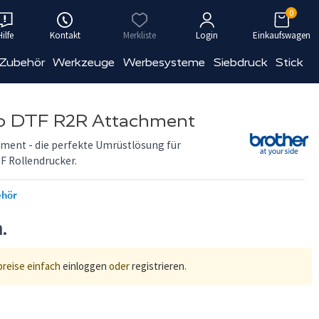
0
Hilfe
Kontakt
Merkliste
Login
Einkaufswagen
 Zubehör
Werkzeuge
Werbesysteme
Siebdruck
Stick
 DTF R2R Attachment
hment - die perfekte Umrüstlösung für
F Rollendrucker.
ehör
n.
preise einfach
einloggen
oder
registrieren
.