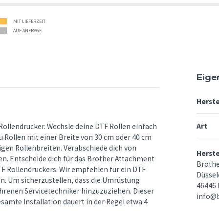
MIT LIEFERZEIT
AUF ANFRAGE
Eige
Herste
Art
ollendrucker. Wechsle deine DTF Rollen einfach
du Rollen mit einer Breite von 30 cm oder 40 cm
gen Rollenbreiten. Verabschiede dich von
Herst
n. Entscheide dich für das Brother Attachment
Brothe
TF Rollendruckers. Wir empfehlen für ein DTF
Düsseld
n. Um sicherzustellen, dass die Umrüstung
46446
ahrenen Servicetechniker hinzuzuziehen. Dieser
info@
amte Installation dauert in der Regel etwa 4