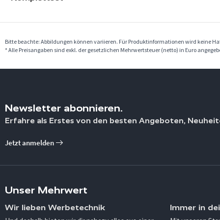
Bitte beachte: Abbildungen können variieren. Für Produktinformationen wird keine 
* Alle Preisangaben sind exkl. der gesetzlichen Mehrwertsteuer (netto) in Euro angege
Newsletter abonnieren.
Erfahre als Erstes von den besten Angeboten, Neuheit
Jetzt anmelden
Unser Mehrwert
Wir lieben Werbetechnik
Immer in de