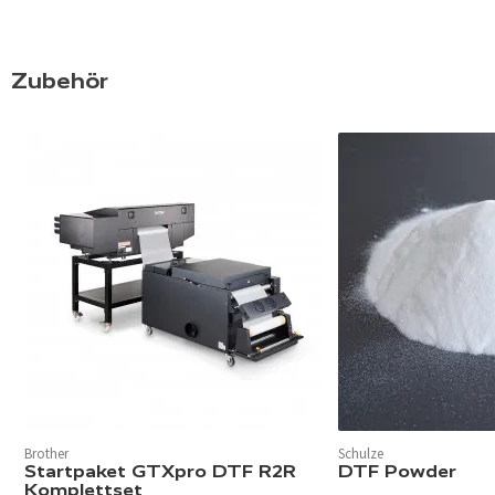
Zubehör
Brother
Schulze
Startpaket GTXpro DTF R2R
DTF Powder
Komplettset