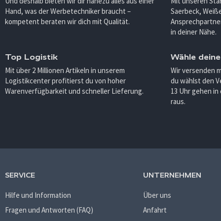
Und deshalb bieten wir dir nahezu alles aus einer
Mit unseren Sta
Hand, was der Werbetechniker braucht –
Saerbeck, Weiß
kompetent beraten wir dich mit Qualität.
Ansprechpartner
in deiner Nähe.
Top Logistik
Wähle deine
Mit über 2 Millionen Artikeln in unserem
Wir versenden 
Logistikcenter profitierst du von hoher
du wählst den V
Warenverfügbarkeit und schneller Lieferung.
13 Uhr gehen in
raus.
SERVICE
UNTERNEHMEN
Hilfe und Information
Über uns
Fragen und Antworten (FAQ)
Anfahrt