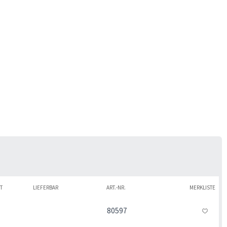
T
LIEFERBAR
ART.-NR.
MERKLISTE
80597