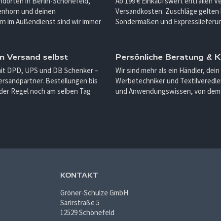
ndorten in Berlin-Schönefeld,
Ab 199 € Einkaufswert entfallen 
enhorn und deinen
Versandkosten. Zuschläge gelten 
n im Außendienst sind wir immer
Sondermaßen und Expresslieferu
n Versand selbst
Persönliche Beratung &
mit DPD, UPS und DB Schenker –
Wir sind mehr als ein Händler, dein
ersandpartner. Bestellungen bis
Werbetechniker und Textilveredler
 der Regel noch am selben Tag
und Anwendungswissen, von dem d
KONTAKT
Gröner-Schulze GmbH
Sarirstraße 5
12529 Schönefeld