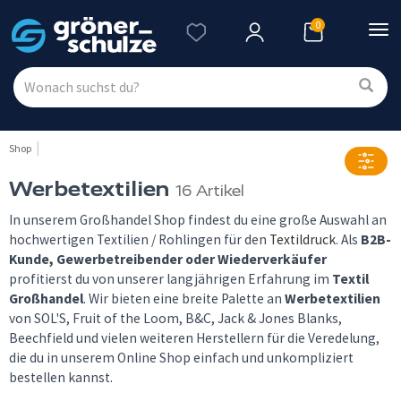
0
Nav
ein
Shop
Werbetextilien
16 Artikel
In unserem Großhandel Shop findest du eine große Auswahl an
hochwertigen Textilien / Rohlingen für den
Textildruck
. Als
B2B-
Kunde, Gewerbetreibender oder Wiederverkäufer
profitierst du von unserer langjährigen Erfahrung im
Textil
Großhandel
. Wir bieten eine breite Palette an
Werbetextilien
von SOL'S, Fruit of the Loom, B&C, Jack & Jones Blanks,
Beechfield und vielen weiteren Herstellern für die Veredelung,
die du in unserem Online Shop einfach und unkompliziert
bestellen kannst.