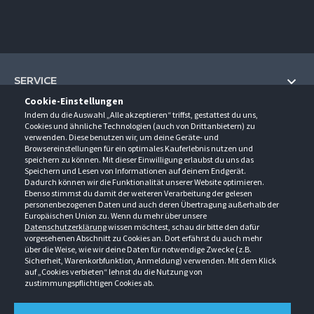
SERVICE
Cookie-Einstellungen
Hilfe und Information
Indem du die Auswahl „Alle akzeptieren“ triffst, gestattest du uns,
UNTERNEHMEN
Cookies und ähnliche Technologien (auch von Drittanbietern) zu
Fragen und Antworten (FAQ)
verwenden. Diese benutzen wir, um deine Geräte- und
Über uns
Browsereinstellungen für ein optimales Kauferlebnis nutzen und
Kontakt
KONTAKT
speichern zu können. Mit dieser Einwilligung erlaubst du uns das
Anfahrt
Speichern und Lesen von Informationen auf deinem Endgerät.
Newsletter
Gröner-Schulze GmbH
Dadurch können wir die Funktionalität unserer Website optimieren.
Ansprechpartner
ÖFFNUNGSZEITEN
Sarirstraße 5
Events
Ebenso stimmst du damit der weiteren Verarbeitung der gelesen
12529 Schönefeld
personenbezogenen Daten und auch deren Übertragung außerhalb der
Außendienstbesuch
Montag - Donnerstag
9:00 - 17:00
Downloads
Europäischen Union zu. Wenn du mehr über unsere
FOLGE UNS
Freitag
9:00 - 15:00
Datenschutzerklärung
wissen möchtest, schau dir bitte den dafür
Jobs & Ausbildung
Berlin-Schönefeld: +49 30 68 29 54-0
Kataloge
vorgesehenen Abschnitt zu Cookies an. Dort erfährst du auch mehr
Saerbeck: +49 2574 88750-0
Retouren/Reklamationen
über die Weise, wie wir deine Daten für notwendige Zwecke (z.B.
Weißenhorn: +49 731 3982-0
Sicherheit, Warenkorbfunktion, Anmeldung) verwenden. Mit dem Klick
auf „Cookies verbieten“ lehnst du die Nutzung von
info@groener-schulze.com
zustimmungspflichtigen Cookies ab.
AGB
Datenschutzbestimmungen
Impressum